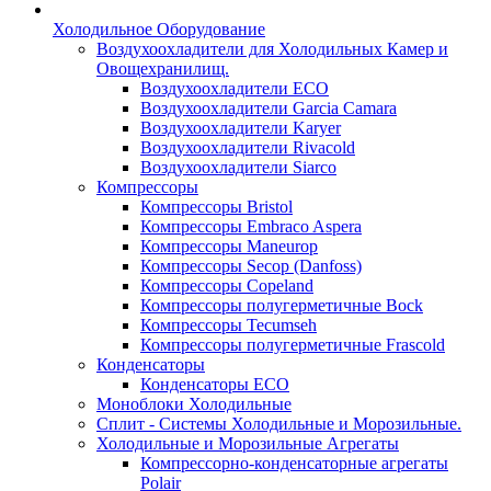
Холодильное Оборудование
Воздухоохладители для Холодильных Камер и
Овощехранилищ.
Воздухоохладители ECO
Воздухоохладители Garcia Camara
Воздухоохладители Karyer
Воздухоохладители Rivacold
Воздухоохладители Siarco
Компрессоры
Компрессоры Bristol
Компрессоры Embraco Aspera
Компрессоры Maneurop
Компрессоры Secop (Danfoss)
Компрессоры Copeland
Компрессоры полугерметичные Bock
Компрессоры Tecumseh
Компрессоры полугерметичные Frascold
Конденсаторы
Конденсаторы ECO
Моноблоки Холодильные
Сплит - Системы Холодильные и Морозильные.
Холодильные и Морозильные Агрегаты
Компрессорно-конденсаторные агрегаты
Polair