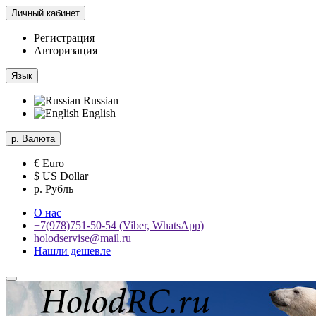
Личный кабинет
Регистрация
Авторизация
Язык
Russian
English
р.
Валюта
€ Euro
$ US Dollar
р. Рубль
О нас
+7(978)751-50-54 (Viber, WhatsApp)
holodservise@mail.ru
Нашли дешевле