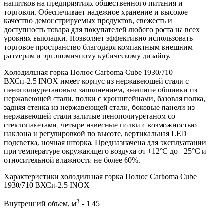
напитков на предприятиях общественного питания и
торговли. Обеспечивает надежное хранение и высокое
качество демонстрируемых продуктов, свежесть и
доступность товара для покупателей любого роста на всех
уровнях выкладки. Позволяет эффективно использовать
торговое пространство благодаря компактным внешним
размерам и эргономичному кубическому дизайну.
Холодильная горка Полюс Carboma Cube 1930/710
ВХСп-2.5 INOX имеет корпус из нержавеющей стали с
пенополиуретановым заполнением, внешние обшивки из
нержавеющей стали, полки с кронштейнами, базовая полка,
задняя стенка из нержавеющей стали, боковые панели из
нержавеющей стали залитые пенополиуретаном со
стеклопакетами, четыре навесные полки с возможностью
наклона и регулировкой по высоте, вертикальная LED
подсветка, ночная шторка. Предназначена для эксплуатации
при температуре окружающего воздуха от +12°С до +25°С и
относительной влажности не более 60%.
Характеристики холодильная горка Полюс Carboma Cube
1930/710 ВХСп-2.5 INOX
3
Внутренний объем, м
- 1,45