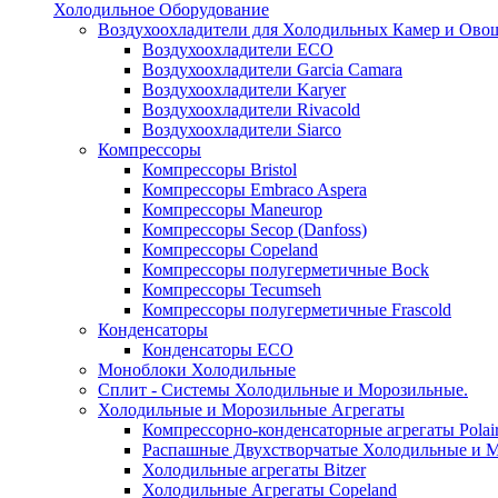
Холодильное Оборудование
Воздухоохладители для Холодильных Камер и Ово
Воздухоохладители ECO
Воздухоохладители Garcia Camara
Воздухоохладители Karyer
Воздухоохладители Rivacold
Воздухоохладители Siarco
Компрессоры
Компрессоры Bristol
Компрессоры Embraco Aspera
Компрессоры Maneurop
Компрессоры Secop (Danfoss)
Компрессоры Copeland
Компрессоры полугерметичные Bock
Компрессоры Tecumseh
Компрессоры полугерметичные Frascold
Конденсаторы
Конденсаторы ECO
Моноблоки Холодильные
Сплит - Системы Холодильные и Морозильные.
Холодильные и Морозильные Агрегаты
Компрессорно-конденсаторные агрегаты Polai
Распашные Двухстворчатые Холодильные и М
Холодильные агрегаты Bitzer
Холодильные Агрегаты Copeland