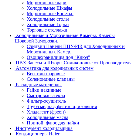
Морозильные лари
Холодильные Шкафы
Морозильные Бонеты.
Холодильные столы
Холодильные Горки
Торговые стеллажи
Холодильные и Морозильные Камеры. Камеры
Шоковой Заморозки.
Сэндвич Панели ППУ\PIR для Холодильных и
Морозильных Камер.
Овощехранилища под "Ключ"
ПВХ Завесы и Шторы Силиконовые от Производителя.
Автоматика для холодильных систем
Вентили шаровые
Соленоидные клапаны
Расходные материалы
Гайки накидные
Смотровые стекла
Фильтр-осушитель
Труба медная, фитинги, изоляция
Хладагент (фреон)
Холодильные масла
Припой, флюс для пайки
Инструмент холодильщика
Кондиционеры Haier