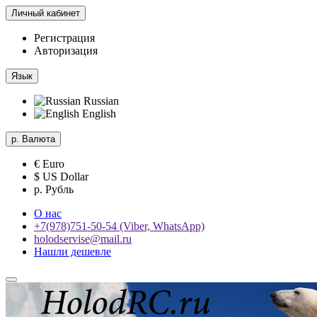
Личный кабинет
Регистрация
Авторизация
Язык
Russian
English
р.
Валюта
€ Euro
$ US Dollar
р. Рубль
О нас
+7(978)751-50-54 (Viber, WhatsApp)
holodservise@mail.ru
Нашли дешевле