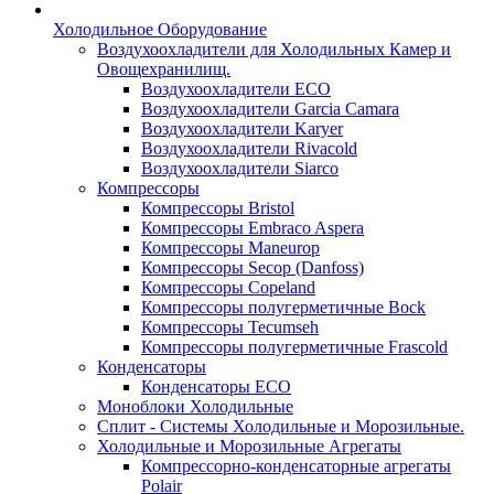
Холодильное Оборудование
Воздухоохладители для Холодильных Камер и
Овощехранилищ.
Воздухоохладители ECO
Воздухоохладители Garcia Camara
Воздухоохладители Karyer
Воздухоохладители Rivacold
Воздухоохладители Siarco
Компрессоры
Компрессоры Bristol
Компрессоры Embraco Aspera
Компрессоры Maneurop
Компрессоры Secop (Danfoss)
Компрессоры Copeland
Компрессоры полугерметичные Bock
Компрессоры Tecumseh
Компрессоры полугерметичные Frascold
Конденсаторы
Конденсаторы ECO
Моноблоки Холодильные
Сплит - Системы Холодильные и Морозильные.
Холодильные и Морозильные Агрегаты
Компрессорно-конденсаторные агрегаты
Polair