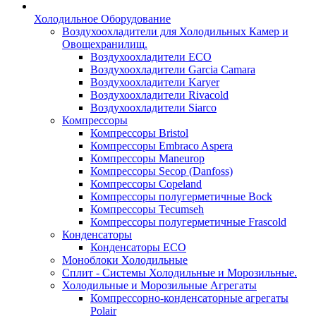
Холодильное Оборудование
Воздухоохладители для Холодильных Камер и
Овощехранилищ.
Воздухоохладители ECO
Воздухоохладители Garcia Camara
Воздухоохладители Karyer
Воздухоохладители Rivacold
Воздухоохладители Siarco
Компрессоры
Компрессоры Bristol
Компрессоры Embraco Aspera
Компрессоры Maneurop
Компрессоры Secop (Danfoss)
Компрессоры Copeland
Компрессоры полугерметичные Bock
Компрессоры Tecumseh
Компрессоры полугерметичные Frascold
Конденсаторы
Конденсаторы ECO
Моноблоки Холодильные
Сплит - Системы Холодильные и Морозильные.
Холодильные и Морозильные Агрегаты
Компрессорно-конденсаторные агрегаты
Polair