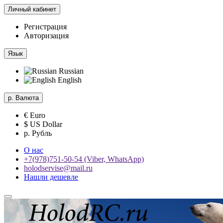
Личный кабинет
Регистрация
Авторизация
Язык
Russian
English
р.
Валюта
€ Euro
$ US Dollar
р. Рубль
О нас
+7(978)751-50-54 (Viber, WhatsApp)
holodservise@mail.ru
Нашли дешевле