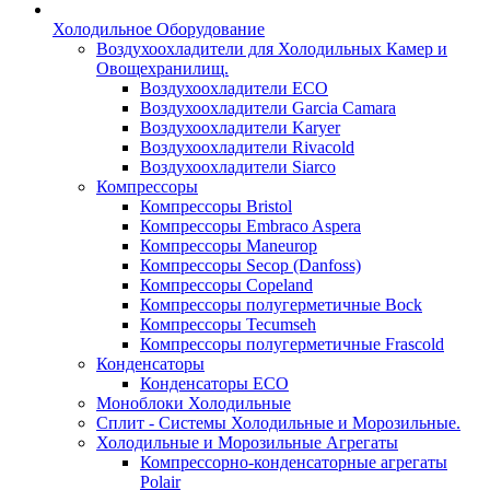
Холодильное Оборудование
Воздухоохладители для Холодильных Камер и
Овощехранилищ.
Воздухоохладители ECO
Воздухоохладители Garcia Camara
Воздухоохладители Karyer
Воздухоохладители Rivacold
Воздухоохладители Siarco
Компрессоры
Компрессоры Bristol
Компрессоры Embraco Aspera
Компрессоры Maneurop
Компрессоры Secop (Danfoss)
Компрессоры Copeland
Компрессоры полугерметичные Bock
Компрессоры Tecumseh
Компрессоры полугерметичные Frascold
Конденсаторы
Конденсаторы ECO
Моноблоки Холодильные
Сплит - Системы Холодильные и Морозильные.
Холодильные и Морозильные Агрегаты
Компрессорно-конденсаторные агрегаты
Polair