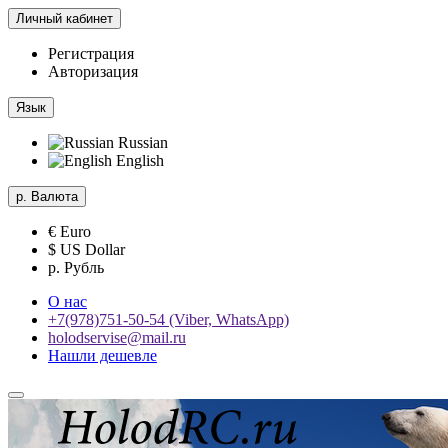
Личный кабинет
Регистрация
Авторизация
Язык
Russian
English
р.
Валюта
€ Euro
$ US Dollar
р. Рубль
О нас
+7(978)751-50-54 (Viber, WhatsApp)
holodservise@mail.ru
Нашли дешевле