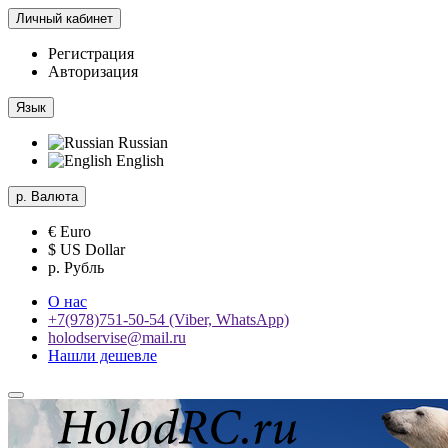
Личный кабинет
Регистрация
Авторизация
Язык
Russian
English
р.
Валюта
€ Euro
$ US Dollar
р. Рубль
О нас
+7(978)751-50-54 (Viber, WhatsApp)
holodservise@mail.ru
Нашли дешевле