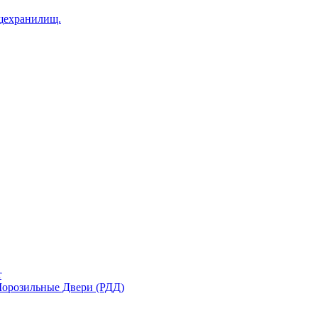
щехранилищ.
r
орозильные Двери (РДД)