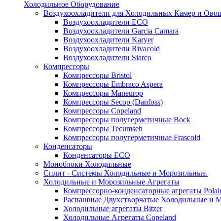
Холодильное Оборудование
Воздухоохладители для Холодильных Камер и Ово
Воздухоохладители ECO
Воздухоохладители Garcia Camara
Воздухоохладители Karyer
Воздухоохладители Rivacold
Воздухоохладители Siarco
Компрессоры
Компрессоры Bristol
Компрессоры Embraco Aspera
Компрессоры Maneurop
Компрессоры Secop (Danfoss)
Компрессоры Copeland
Компрессоры полугерметичные Bock
Компрессоры Tecumseh
Компрессоры полугерметичные Frascold
Конденсаторы
Конденсаторы ECO
Моноблоки Холодильные
Сплит - Системы Холодильные и Морозильные.
Холодильные и Морозильные Агрегаты
Компрессорно-конденсаторные агрегаты Polai
Распашные Двухстворчатые Холодильные и М
Холодильные агрегаты Bitzer
Холодильные Агрегаты Copeland