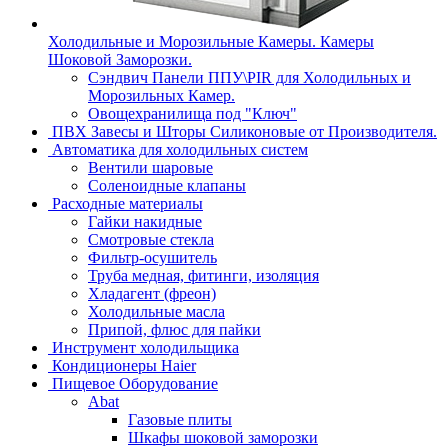
Холодильные и Морозильные Камеры. Камеры
Шоковой Заморозки.
Сэндвич Панели ППУ\PIR для Холодильных и
Морозильных Камер.
Овощехранилища под "Ключ"
ПВХ Завесы и Шторы Силиконовые от Производителя.
Автоматика для холодильных систем
Вентили шаровые
Соленоидные клапаны
Расходные материалы
Гайки накидные
Смотровые стекла
Фильтр-осушитель
Труба медная, фитинги, изоляция
Хладагент (фреон)
Холодильные масла
Припой, флюс для пайки
Инструмент холодильщика
Кондиционеры Haier
Пищевое Оборудование
Abat
Газовые плиты
Шкафы шоковой заморозки