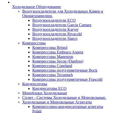
Холодильное Оборудование
Воздухоохладители для Холодильных Камер и
Овощехранилищ.
Воздухоохладители ECO
Воздухоохладители Garcia Camara
Воздухоохладители Karyer
Воздухоохладители Rivacold
Воздухоохладители Siarco
Компрессоры
Компрессоры Bristol
Компрессоры Embraco Aspera
Компрессоры Maneurop
Компрессоры Secop (Danfoss)
Компрессоры Copeland
Компрессоры полугерметичные Bock
Компрессоры Tecumseh
Компрессоры полугерметичные Frascold
Конденсаторы
Конденсаторы ECO
Моноблоки Холодильные
Сплит - Системы Холодильные и Морозильные.
Холодильные и Морозильные Агрегаты
Компрессорно-конденсаторные агрегаты
Polair