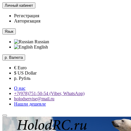
Личный кабинет
Регистрация
Авторизация
Язык
Russian
English
р.
Валюта
€ Euro
$ US Dollar
р. Рубль
О нас
+7(978)751-50-54 (Viber, WhatsApp)
holodservise@mail.ru
Нашли дешевле