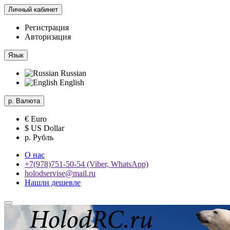
Личный кабинет
Регистрация
Авторизация
Язык
Russian
English
р.
Валюта
€ Euro
$ US Dollar
р. Рубль
О нас
+7(978)751-50-54 (Viber, WhatsApp)
holodservise@mail.ru
Нашли дешевле