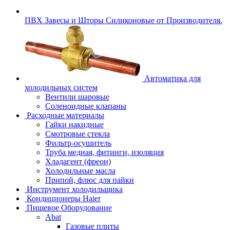
ПВХ Завесы и Шторы Силиконовые от Производителя.
Автоматика для
холодильных систем
Вентили шаровые
Соленоидные клапаны
Расходные материалы
Гайки накидные
Смотровые стекла
Фильтр-осушитель
Труба медная, фитинги, изоляция
Хладагент (фреон)
Холодильные масла
Припой, флюс для пайки
Инструмент холодильщика
Кондиционеры Haier
Пищевое Оборудование
Abat
Газовые плиты