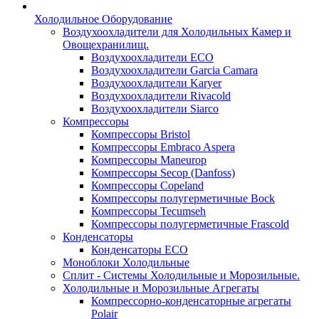
Холодильное Оборудование
Воздухоохладители для Холодильных Камер и
Овощехранилищ.
Воздухоохладители ECO
Воздухоохладители Garcia Camara
Воздухоохладители Karyer
Воздухоохладители Rivacold
Воздухоохладители Siarco
Компрессоры
Компрессоры Bristol
Компрессоры Embraco Aspera
Компрессоры Maneurop
Компрессоры Secop (Danfoss)
Компрессоры Copeland
Компрессоры полугерметичные Bock
Компрессоры Tecumseh
Компрессоры полугерметичные Frascold
Конденсаторы
Конденсаторы ECO
Моноблоки Холодильные
Сплит - Системы Холодильные и Морозильные.
Холодильные и Морозильные Агрегаты
Компрессорно-конденсаторные агрегаты
Polair