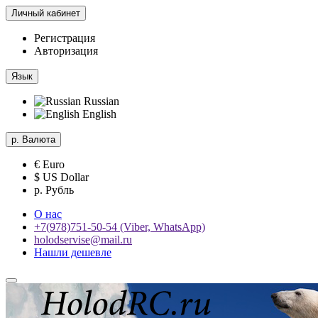
Личный кабинет
Регистрация
Авторизация
Язык
Russian
English
р.
Валюта
€ Euro
$ US Dollar
р. Рубль
О нас
+7(978)751-50-54 (Viber, WhatsApp)
holodservise@mail.ru
Нашли дешевле