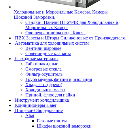
Холодильные и Морозильные Камеры. Камеры
Шоковой Заморозки.
Сэндвич Панели ППУ\PIR для Холодильных и
Морозильных Камер.
Овощехранилища под "Ключ"
ПВХ Завесы и Шторы Силиконовые от Производителя.
Автоматика для холодильных систем
Вентили шаровые
Соленоидные клапаны
Расходные материалы
Гайки накидные
Смотровые стекла
Фильтр-осушитель
Труба медная, фитинги, изоляция
Хладагент (фреон)
Холодильные масла
Припой, флюс для пайки
Инструмент холодильщика
Кондиционеры Haier
Пищевое Оборудование
Abat
Газовые плиты
Шкафы шоковой заморозки