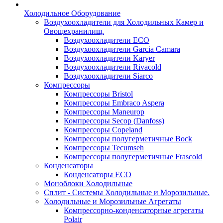
Холодильное Оборудование
Воздухоохладители для Холодильных Камер и
Овощехранилищ.
Воздухоохладители ECO
Воздухоохладители Garcia Camara
Воздухоохладители Karyer
Воздухоохладители Rivacold
Воздухоохладители Siarco
Компрессоры
Компрессоры Bristol
Компрессоры Embraco Aspera
Компрессоры Maneurop
Компрессоры Secop (Danfoss)
Компрессоры Copeland
Компрессоры полугерметичные Bock
Компрессоры Tecumseh
Компрессоры полугерметичные Frascold
Конденсаторы
Конденсаторы ECO
Моноблоки Холодильные
Сплит - Системы Холодильные и Морозильные.
Холодильные и Морозильные Агрегаты
Компрессорно-конденсаторные агрегаты
Polair