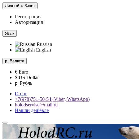
Личный кабинет
Регистрация
Авторизация
Язык
Russian
English
р.
Валюта
€ Euro
$ US Dollar
р. Рубль
О нас
+7(978)751-50-54 (Viber, WhatsApp)
holodservise@mail.ru
Нашли дешевле