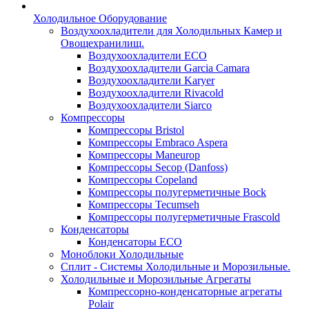
Холодильное Оборудование
Воздухоохладители для Холодильных Камер и
Овощехранилищ.
Воздухоохладители ECO
Воздухоохладители Garcia Camara
Воздухоохладители Karyer
Воздухоохладители Rivacold
Воздухоохладители Siarco
Компрессоры
Компрессоры Bristol
Компрессоры Embraco Aspera
Компрессоры Maneurop
Компрессоры Secop (Danfoss)
Компрессоры Copeland
Компрессоры полугерметичные Bock
Компрессоры Tecumseh
Компрессоры полугерметичные Frascold
Конденсаторы
Конденсаторы ECO
Моноблоки Холодильные
Сплит - Системы Холодильные и Морозильные.
Холодильные и Морозильные Агрегаты
Компрессорно-конденсаторные агрегаты
Polair