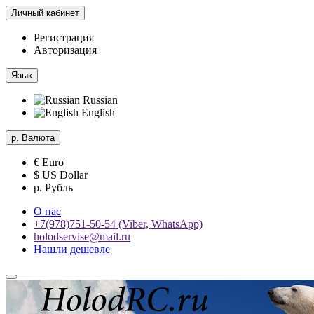
Личный кабинет
Регистрация
Авторизация
Язык
Russian
English
р.
Валюта
€ Euro
$ US Dollar
р. Рубль
О нас
+7(978)751-50-54 (Viber, WhatsApp)
holodservise@mail.ru
Нашли дешевле