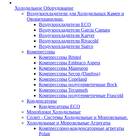
Холодильное Оборудование
Воздухоохладители для Холодильных Камер и
Овощехранилищ.
Воздухоохладители ECO
Воздухоохладители Garcia Camara
Воздухоохладители Karyer
Воздухоохладители Rivacold
Воздухоохладители Siarco
Компрессоры
Компрессоры Bristol
Компрессоры Embraco Aspera
Компрессоры Maneurop
Компрессоры Secop (Danfoss)
Компрессоры Copeland
Компрессоры полугерметичные Bock
Компрессоры Tecumseh
Компрессоры полугерметичные Frascold
Конденсаторы
Конденсаторы ECO
Моноблоки Холодильные
Сплит - Системы Холодильные и Морозильные.
Холодильные и Морозильные Агрегаты
Компрессорно-конденсаторные агрегаты
Polair