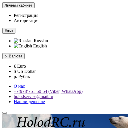
Личный кабинет
Регистрация
Авторизация
Язык
Russian
English
р.
Валюта
€ Euro
$ US Dollar
р. Рубль
О нас
+7(978)751-50-54 (Viber, WhatsApp)
holodservise@mail.ru
Нашли дешевле