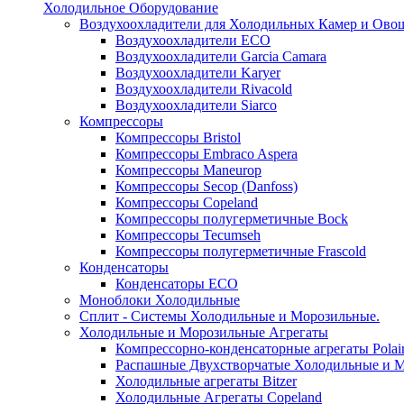
Холодильное Оборудование
Воздухоохладители для Холодильных Камер и Ово
Воздухоохладители ECO
Воздухоохладители Garcia Camara
Воздухоохладители Karyer
Воздухоохладители Rivacold
Воздухоохладители Siarco
Компрессоры
Компрессоры Bristol
Компрессоры Embraco Aspera
Компрессоры Maneurop
Компрессоры Secop (Danfoss)
Компрессоры Copeland
Компрессоры полугерметичные Bock
Компрессоры Tecumseh
Компрессоры полугерметичные Frascold
Конденсаторы
Конденсаторы ECO
Моноблоки Холодильные
Сплит - Системы Холодильные и Морозильные.
Холодильные и Морозильные Агрегаты
Компрессорно-конденсаторные агрегаты Polai
Распашные Двухстворчатые Холодильные и М
Холодильные агрегаты Bitzer
Холодильные Агрегаты Copeland