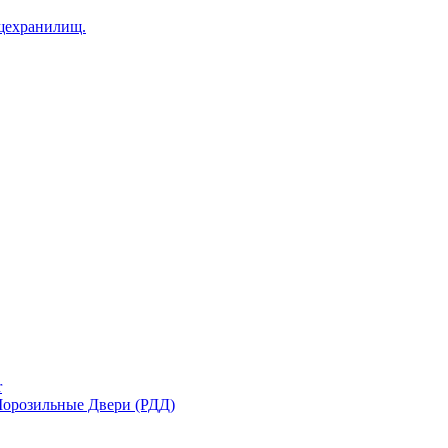
щехранилищ.
r
орозильные Двери (РДД)