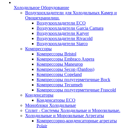
Холодильное Оборудование
Воздухоохладители для Холодильных Камер и
Овощехранилищ.
Воздухоохладители ECO
Воздухоохладители Garcia Camara
Воздухоохладители Karyer
Воздухоохладители Rivacold
Воздухоохладители Siarco
Компрессоры
Компрессоры Bristol
Компрессоры Embraco Aspera
Компрессоры Maneurop
Компрессоры Secop (Danfoss)
Компрессоры Copeland
Компрессоры полугерметичные Bock
Компрессоры Tecumseh
Компрессоры полугерметичные Frascold
Конденсаторы
Конденсаторы ECO
Моноблоки Холодильные
Сплит - Системы Холодильные и Морозильные.
Холодильные и Морозильные Агрегаты
Компрессорно-конденсаторные агрегаты
Polair