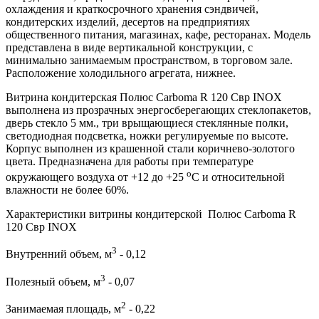
охлаждения и краткосрочного хранения сэндвичей,
кондитерских изделий, десертов на предприятиях
общественного питания, магазинах, кафе, ресторанах. Модель
представлена в виде вертикальной конструкции, с
минимально занимаемым пространством, в торговом зале.
Расположение холодильного агрегата, нижнее.
Витрина кондитерская Полюс Carboma R 120 Cвр INOX
выполнена из прозрачных энергосберегающих стеклопакетов,
дверь стекло 5 мм., три врыщающиеся стеклянные полки,
светодиодная подсветка, ножки регулируемые по высоте.
Корпус выполнен из крашенной стали коричнево-золотого
цвета. Предназначена для работы при температуре
о
окружающего воздуха от +12 до +25
С и относительной
влажности не более 60%.
Характеристики витрины кондитерской Полюс Carboma R
120 Cвр INOX
3
Внутренний объем, м
- 0,12
3
Полезный объем, м
- 0,07
2
Занимаемая площадь, м
- 0,22