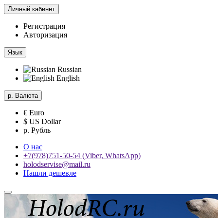
Личный кабинет
Регистрация
Авторизация
Язык
Russian
English
р.
Валюта
€ Euro
$ US Dollar
р. Рубль
О нас
+7(978)751-50-54 (Viber, WhatsApp)
holodservise@mail.ru
Нашли дешевле