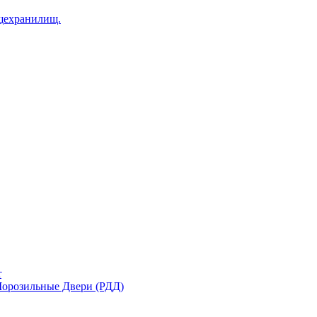
щехранилищ.
r
орозильные Двери (РДД)