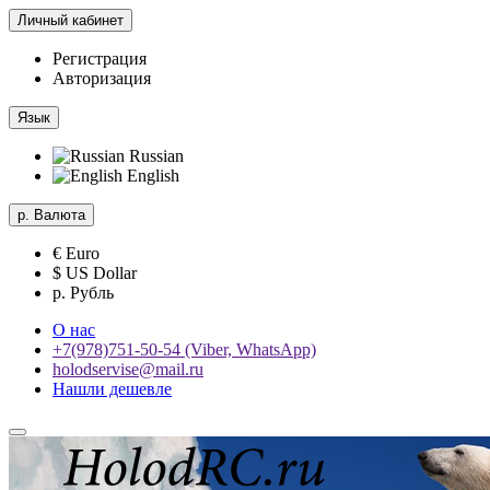
Личный кабинет
Регистрация
Авторизация
Язык
Russian
English
р.
Валюта
€ Euro
$ US Dollar
р. Рубль
О нас
+7(978)751-50-54 (Viber, WhatsApp)
holodservise@mail.ru
Нашли дешевле