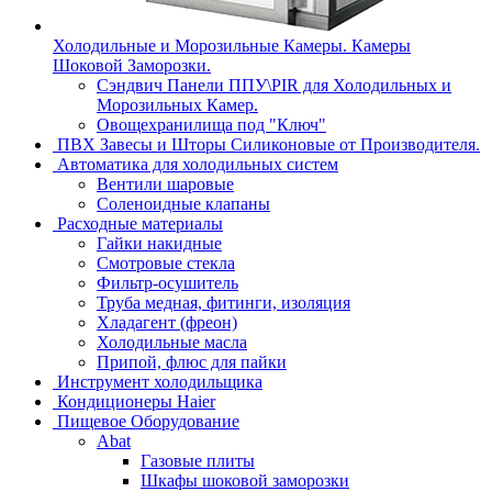
Холодильные и Морозильные Камеры. Камеры
Шоковой Заморозки.
Сэндвич Панели ППУ\PIR для Холодильных и
Морозильных Камер.
Овощехранилища под "Ключ"
ПВХ Завесы и Шторы Силиконовые от Производителя.
Автоматика для холодильных систем
Вентили шаровые
Соленоидные клапаны
Расходные материалы
Гайки накидные
Смотровые стекла
Фильтр-осушитель
Труба медная, фитинги, изоляция
Хладагент (фреон)
Холодильные масла
Припой, флюс для пайки
Инструмент холодильщика
Кондиционеры Haier
Пищевое Оборудование
Abat
Газовые плиты
Шкафы шоковой заморозки