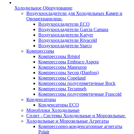
Холодильное Оборудование
Воздухоохладители для Холодильных Камер и
Овощехранилищ.
Воздухоохладители ECO
Воздухоохладители Garcia Camara
Воздухоохладители Karyer
Воздухоохладители Rivacold
Воздухоохладители Siarco
Компрессоры
Компрессоры Bristol
Компрессоры Embraco Aspera
Компрессоры Maneurop
Компрессоры Secop (Danfoss)
Компрессоры Copeland
Компрессоры полугерметичные Bock
Компрессоры Tecumseh
Компрессоры полугерметичные Frascold
Конденсаторы
Конденсаторы ECO
Моноблоки Холодильные
Сплит - Системы Холодильные и Морозильные.
Холодильные и Морозильные Агрегаты
Компрессорно-конденсаторные агрегаты
Polair