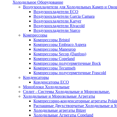
Холодильное Оборудование
Воздухоохладители для Холодильных Камер и Ово
Воздухоохладители ECO
Воздухоохладители Garcia Camara
Воздухоохладители Karyer
Воздухоохладители Rivacold
Воздухоохладители Siarco
Компрессоры
Компрессоры Bristol
Компрессоры Embraco Aspera
Компрессоры Maneurop
Компрессоры Secop (Danfoss)
Компрессоры Copeland
Компрессоры полугерметичные Bock
Компрессоры Tecumseh
Компрессоры полугерметичные Frascold
Конденсаторы
Конденсаторы ECO
Моноблоки Холодильные
Сплит - Системы Холодильные и Морозильные.
Холодильные и Морозильные Агрегаты
Компрессорно-конденсаторные агрегаты Polai
Распашные Двухстворчатые Холодильные и М
Холодильные агрегаты Bitzer
Холодильные Агрегаты Copeland