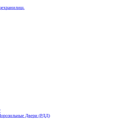
щехранилищ.
r
орозильные Двери (РДД)