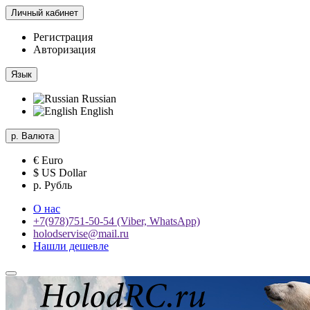
Личный кабинет
Регистрация
Авторизация
Язык
Russian
English
р.
Валюта
€ Euro
$ US Dollar
р. Рубль
О нас
+7(978)751-50-54 (Viber, WhatsApp)
holodservise@mail.ru
Нашли дешевле