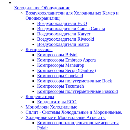
Холодильное Оборудование
Воздухоохладители для Холодильных Камер и
Овощехранилищ.
Воздухоохладители ECO
Воздухоохладители Garcia Camara
Воздухоохладители Karyer
Воздухоохладители Rivacold
Воздухоохладители Siarco
Компрессоры
Компрессоры Bristol
Компрессоры Embraco Aspera
Компрессоры Maneurop
Компрессоры Secop (Danfoss)
Компрессоры Copeland
Компрессоры полугерметичные Bock
Компрессоры Tecumseh
Компрессоры полугерметичные Frascold
Конденсаторы
Конденсаторы ECO
Моноблоки Холодильные
Сплит - Системы Холодильные и Морозильные.
Холодильные и Морозильные Агрегаты
Компрессорно-конденсаторные агрегаты
Polair