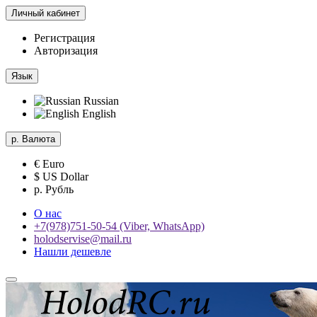
Личный кабинет
Регистрация
Авторизация
Язык
Russian
English
р.
Валюта
€ Euro
$ US Dollar
р. Рубль
О нас
+7(978)751-50-54 (Viber, WhatsApp)
holodservise@mail.ru
Нашли дешевле