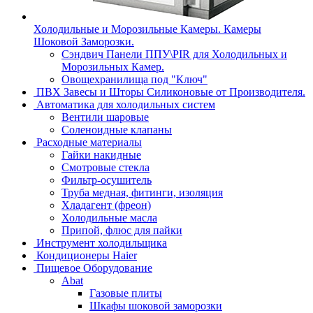
Холодильные и Морозильные Камеры. Камеры
Шоковой Заморозки.
Сэндвич Панели ППУ\PIR для Холодильных и
Морозильных Камер.
Овощехранилища под "Ключ"
ПВХ Завесы и Шторы Силиконовые от Производителя.
Автоматика для холодильных систем
Вентили шаровые
Соленоидные клапаны
Расходные материалы
Гайки накидные
Смотровые стекла
Фильтр-осушитель
Труба медная, фитинги, изоляция
Хладагент (фреон)
Холодильные масла
Припой, флюс для пайки
Инструмент холодильщика
Кондиционеры Haier
Пищевое Оборудование
Abat
Газовые плиты
Шкафы шоковой заморозки