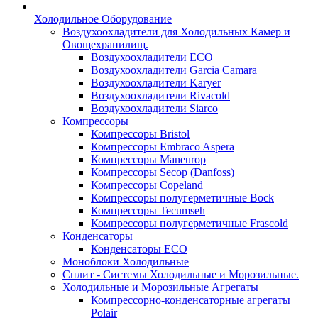
Холодильное Оборудование
Воздухоохладители для Холодильных Камер и
Овощехранилищ.
Воздухоохладители ECO
Воздухоохладители Garcia Camara
Воздухоохладители Karyer
Воздухоохладители Rivacold
Воздухоохладители Siarco
Компрессоры
Компрессоры Bristol
Компрессоры Embraco Aspera
Компрессоры Maneurop
Компрессоры Secop (Danfoss)
Компрессоры Copeland
Компрессоры полугерметичные Bock
Компрессоры Tecumseh
Компрессоры полугерметичные Frascold
Конденсаторы
Конденсаторы ECO
Моноблоки Холодильные
Сплит - Системы Холодильные и Морозильные.
Холодильные и Морозильные Агрегаты
Компрессорно-конденсаторные агрегаты
Polair