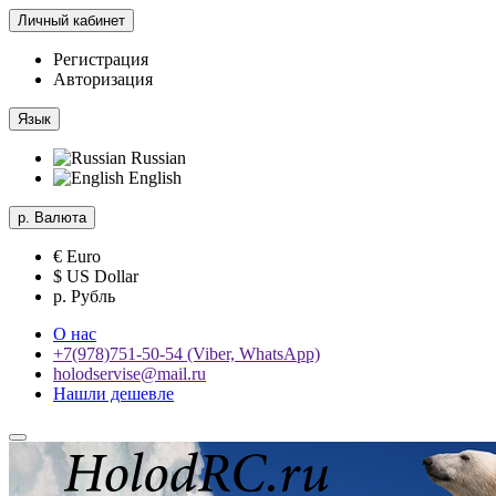
Личный кабинет
Регистрация
Авторизация
Язык
Russian
English
р.
Валюта
€ Euro
$ US Dollar
р. Рубль
О нас
+7(978)751-50-54 (Viber, WhatsApp)
holodservise@mail.ru
Нашли дешевле