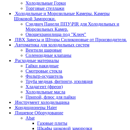
Холодильные Горки
Торговые стеллажи
Холодильные и Морозильные Камеры. Камеры
Шоковой Заморозки.
Сэндвич Панели ППУ\PIR для Холодильных и
Морозильных Камер.
Овощехранилища под "Ключ"
ПВХ Завесы и Шторы Силиконовые от Производителя.
Автоматика для холодильных систем
Вентили шаровые
Соленоидные клапаны
Расходные материалы
Гайки накидные
Смотровые стекла
Фильтр-осушитель
Труба медная, фитинги, изоляция
Хладагент (фреон)
Холодильные масла
Припой, флюс для пайки
Инструмент холодильщика
Кондиционеры Haier
Пищевое Оборудование
Abat
Газовые плиты
Шкафы шоковой заморозки