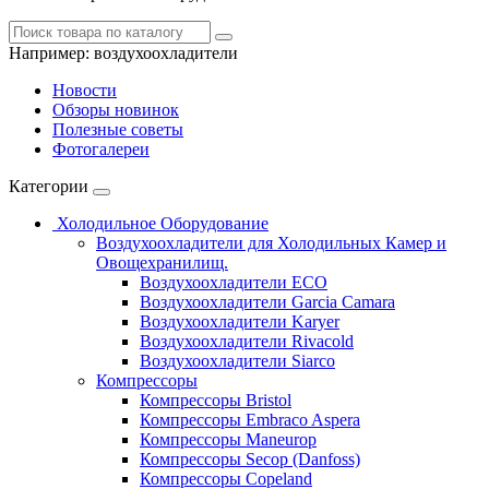
Например:
воздухоохладители
Новости
Обзоры новинок
Полезные советы
Фотогалереи
Категории
Холодильное Оборудование
Воздухоохладители для Холодильных Камер и
Овощехранилищ.
Воздухоохладители ECO
Воздухоохладители Garcia Camara
Воздухоохладители Karyer
Воздухоохладители Rivacold
Воздухоохладители Siarco
Компрессоры
Компрессоры Bristol
Компрессоры Embraco Aspera
Компрессоры Maneurop
Компрессоры Secop (Danfoss)
Компрессоры Copeland