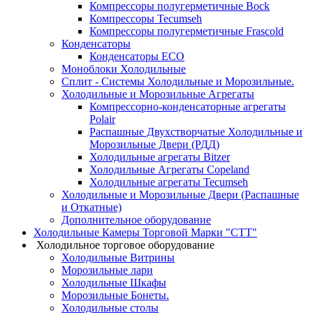
Компрессоры полугерметичные Bock
Компрессоры Tecumseh
Компрессоры полугерметичные Frascold
Конденсаторы
Конденсаторы ECO
Моноблоки Холодильные
Сплит - Системы Холодильные и Морозильные.
Холодильные и Морозильные Агрегаты
Компрессорно-конденсаторные агрегаты
Polair
Распашные Двухстворчатые Холодильные и
Морозильные Двери (РДД)
Холодильные агрегаты Bitzer
Холодильные Агрегаты Copeland
Холодильные агрегаты Tecumseh
Холодильные и Морозильные Двери (Распашные
и Откатные)
Дополнительное оборудование
Холодильные Камеры Торговой Марки "СТТ"
Холодильное торговое оборудование
Холодильные Витрины
Морозильные лари
Холодильные Шкафы
Морозильные Бонеты.
Холодильные столы