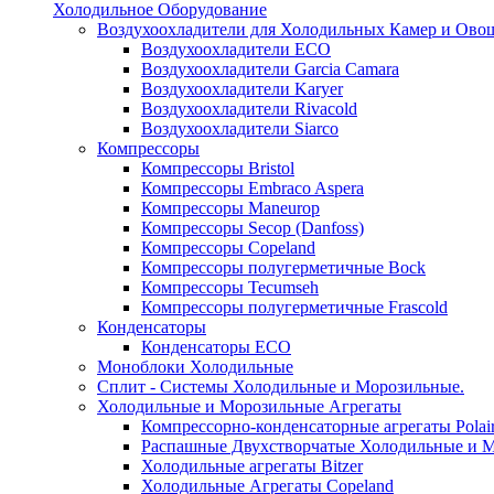
Холодильное Оборудование
Воздухоохладители для Холодильных Камер и Ово
Воздухоохладители ECO
Воздухоохладители Garcia Camara
Воздухоохладители Karyer
Воздухоохладители Rivacold
Воздухоохладители Siarco
Компрессоры
Компрессоры Bristol
Компрессоры Embraco Aspera
Компрессоры Maneurop
Компрессоры Secop (Danfoss)
Компрессоры Copeland
Компрессоры полугерметичные Bock
Компрессоры Tecumseh
Компрессоры полугерметичные Frascold
Конденсаторы
Конденсаторы ECO
Моноблоки Холодильные
Сплит - Системы Холодильные и Морозильные.
Холодильные и Морозильные Агрегаты
Компрессорно-конденсаторные агрегаты Polai
Распашные Двухстворчатые Холодильные и М
Холодильные агрегаты Bitzer
Холодильные Агрегаты Copeland