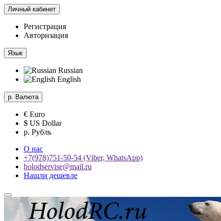
Личный кабинет
Регистрация
Авторизация
Язык
Russian
English
р.
Валюта
€ Euro
$ US Dollar
р. Рубль
О нас
+7(978)751-50-54 (Viber, WhatsApp)
holodservise@mail.ru
Нашли дешевле