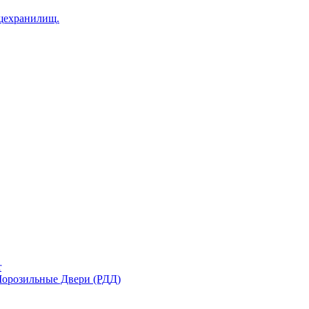
щехранилищ.
r
орозильные Двери (РДД)