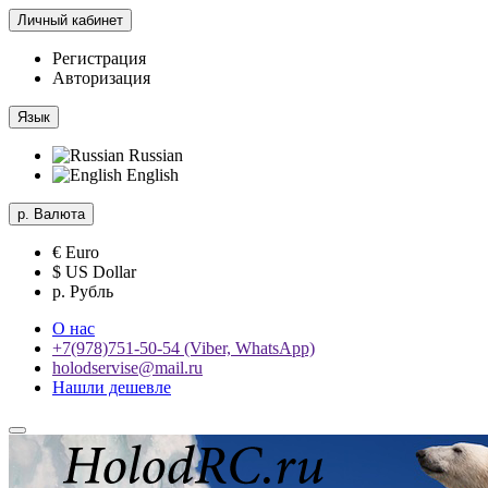
Личный кабинет
Регистрация
Авторизация
Язык
Russian
English
р.
Валюта
€ Euro
$ US Dollar
р. Рубль
О нас
+7(978)751-50-54 (Viber, WhatsApp)
holodservise@mail.ru
Нашли дешевле