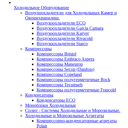
Холодильное Оборудование
Воздухоохладители для Холодильных Камер и
Овощехранилищ.
Воздухоохладители ECO
Воздухоохладители Garcia Camara
Воздухоохладители Karyer
Воздухоохладители Rivacold
Воздухоохладители Siarco
Компрессоры
Компрессоры Bristol
Компрессоры Embraco Aspera
Компрессоры Maneurop
Компрессоры Secop (Danfoss)
Компрессоры Copeland
Компрессоры полугерметичные Bock
Компрессоры Tecumseh
Компрессоры полугерметичные Frascold
Конденсаторы
Конденсаторы ECO
Моноблоки Холодильные
Сплит - Системы Холодильные и Морозильные.
Холодильные и Морозильные Агрегаты
Компрессорно-конденсаторные агрегаты
Polair