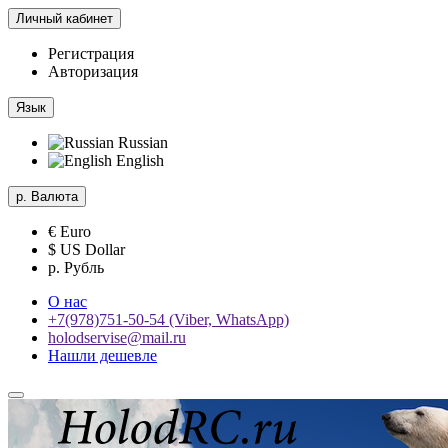
Личный кабинет
Регистрация
Авторизация
Язык
Russian
English
р.
Валюта
€ Euro
$ US Dollar
р. Рубль
О нас
+7(978)751-50-54 (Viber, WhatsApp)
holodservise@mail.ru
Нашли дешевле