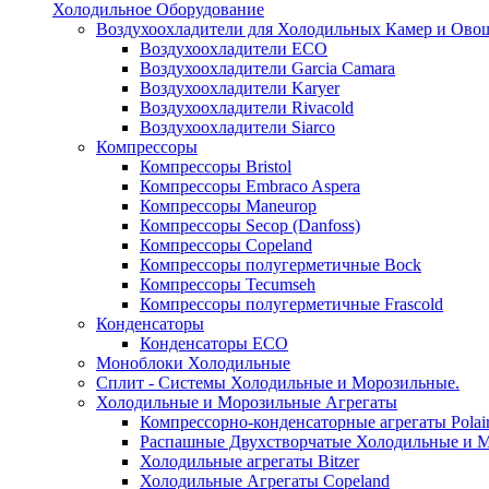
Холодильное Оборудование
Воздухоохладители для Холодильных Камер и Ово
Воздухоохладители ECO
Воздухоохладители Garcia Camara
Воздухоохладители Karyer
Воздухоохладители Rivacold
Воздухоохладители Siarco
Компрессоры
Компрессоры Bristol
Компрессоры Embraco Aspera
Компрессоры Maneurop
Компрессоры Secop (Danfoss)
Компрессоры Copeland
Компрессоры полугерметичные Bock
Компрессоры Tecumseh
Компрессоры полугерметичные Frascold
Конденсаторы
Конденсаторы ECO
Моноблоки Холодильные
Сплит - Системы Холодильные и Морозильные.
Холодильные и Морозильные Агрегаты
Компрессорно-конденсаторные агрегаты Polai
Распашные Двухстворчатые Холодильные и М
Холодильные агрегаты Bitzer
Холодильные Агрегаты Copeland