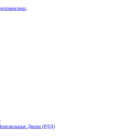
щехранилищ.
r
орозильные Двери (РДД)