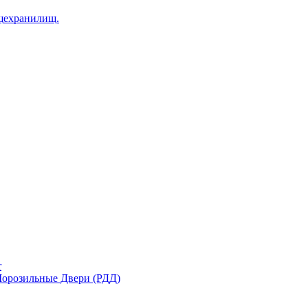
щехранилищ.
r
орозильные Двери (РДД)