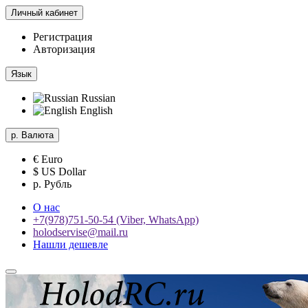
Личный кабинет
Регистрация
Авторизация
Язык
Russian
English
р.
Валюта
€ Euro
$ US Dollar
р. Рубль
О нас
+7(978)751-50-54 (Viber, WhatsApp)
holodservise@mail.ru
Нашли дешевле