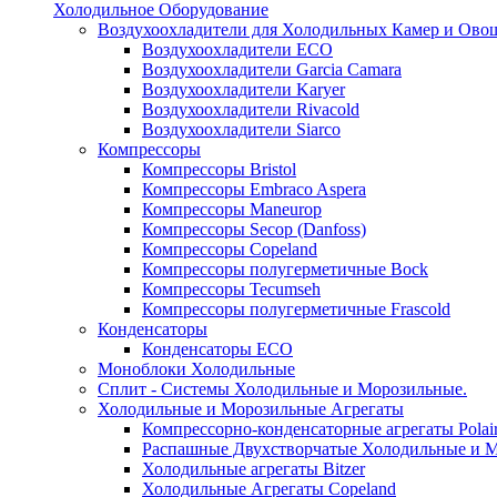
Холодильное Оборудование
Воздухоохладители для Холодильных Камер и Ово
Воздухоохладители ECO
Воздухоохладители Garcia Camara
Воздухоохладители Karyer
Воздухоохладители Rivacold
Воздухоохладители Siarco
Компрессоры
Компрессоры Bristol
Компрессоры Embraco Aspera
Компрессоры Maneurop
Компрессоры Secop (Danfoss)
Компрессоры Copeland
Компрессоры полугерметичные Bock
Компрессоры Tecumseh
Компрессоры полугерметичные Frascold
Конденсаторы
Конденсаторы ECO
Моноблоки Холодильные
Сплит - Системы Холодильные и Морозильные.
Холодильные и Морозильные Агрегаты
Компрессорно-конденсаторные агрегаты Polai
Распашные Двухстворчатые Холодильные и М
Холодильные агрегаты Bitzer
Холодильные Агрегаты Copeland