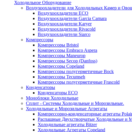
Холодильное Оборудование
Воздухоохладители для Холодильных Камер и Ово
Воздухоохладители ECO
Воздухоохладители Garcia Camara
Воздухоохладители Karyer
Воздухоохладители Rivacold
Воздухоохладители Siarco
Компрессоры
Компрессоры Bristol
Компрессоры Embraco Aspera
Компрессоры Maneurop
Компрессоры Secop (Danfoss)
Компрессоры Copeland
Компрессоры полугерметичные Bock
Компрессоры Tecumseh
Компрессоры полугерметичные Frascold
Конденсаторы
Конденсаторы ECO
Моноблоки Холодильные
Сплит - Системы Холодильные и Морозильные.
Холодильные и Морозильные Агрегаты
Компрессорно-конденсаторные агрегаты Polai
Распашные Двухстворчатые Холодильные и М
Холодильные агрегаты Bitzer
Холодильные Агрегаты Copeland