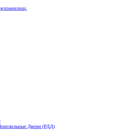
щехранилищ.
r
орозильные Двери (РДД)