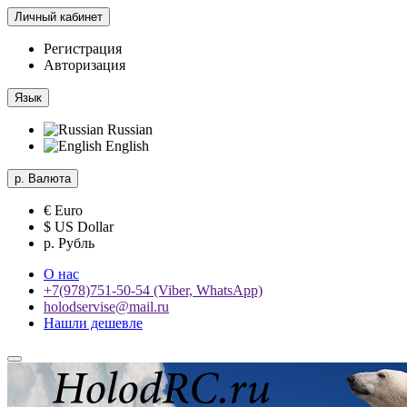
Личный кабинет
Регистрация
Авторизация
Язык
Russian
English
р.
Валюта
€ Euro
$ US Dollar
р. Рубль
О нас
+7(978)751-50-54 (Viber, WhatsApp)
holodservise@mail.ru
Нашли дешевле