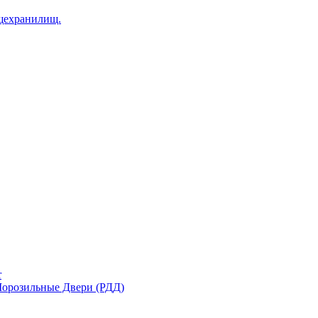
щехранилищ.
r
орозильные Двери (РДД)