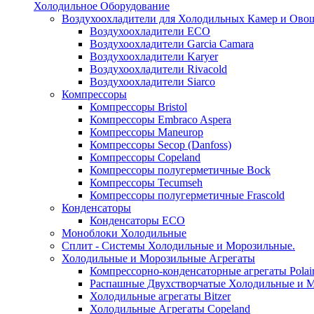
Холодильное Оборудование
Воздухоохладители для Холодильных Камер и Ово
Воздухоохладители ECO
Воздухоохладители Garcia Camara
Воздухоохладители Karyer
Воздухоохладители Rivacold
Воздухоохладители Siarco
Компрессоры
Компрессоры Bristol
Компрессоры Embraco Aspera
Компрессоры Maneurop
Компрессоры Secop (Danfoss)
Компрессоры Copeland
Компрессоры полугерметичные Bock
Компрессоры Tecumseh
Компрессоры полугерметичные Frascold
Конденсаторы
Конденсаторы ECO
Моноблоки Холодильные
Сплит - Системы Холодильные и Морозильные.
Холодильные и Морозильные Агрегаты
Компрессорно-конденсаторные агрегаты Polai
Распашные Двухстворчатые Холодильные и М
Холодильные агрегаты Bitzer
Холодильные Агрегаты Copeland