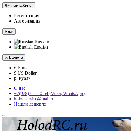
Личный кабинет
Регистрация
Авторизация
Язык
Russian
English
р.
Валюта
€ Euro
$ US Dollar
р. Рубль
О нас
+7(978)751-50-54 (Viber, WhatsApp)
holodservise@mail.ru
Нашли дешевле