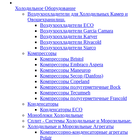
Холодильное Оборудование
Воздухоохладители для Холодильных Камер и
Овощехранилищ.
Воздухоохладители ECO
Воздухоохладители Garcia Camara
Воздухоохладители Karyer
Воздухоохладители Rivacold
Воздухоохладители Siarco
Компрессоры
Компрессоры Bristol
Компрессоры Embraco Aspera
Компрессоры Maneurop
Компрессоры Secop (Danfoss)
Компрессоры Copeland
Компрессоры полугерметичные Bock
Компрессоры Tecumseh
Компрессоры полугерметичные Frascold
Конденсаторы
Конденсаторы ECO
Моноблоки Холодильные
Сплит - Системы Холодильные и Морозильные.
Холодильные и Морозильные Агрегаты
Компрессорно-конденсаторные агрегаты
Polair