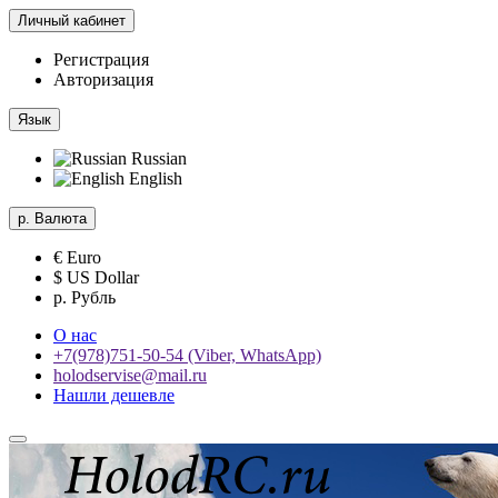
Личный кабинет
Регистрация
Авторизация
Язык
Russian
English
р.
Валюта
€ Euro
$ US Dollar
р. Рубль
О нас
+7(978)751-50-54 (Viber, WhatsApp)
holodservise@mail.ru
Нашли дешевле