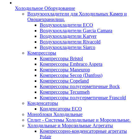
Холодильное Оборудование
Воздухоохладители для Холодильных Камер и
Овощехранилищ.
Воздухоохладители ECO
Воздухоохладители Garcia Camara
Воздухоохладители Karyer
Воздухоохладители Rivacold
Воздухоохладители Siarco
Компрессоры
Компрессоры Bristol
Компрессоры Embraco Aspera
Компрессоры Maneurop
Компрессоры Secop (Danfoss)
Компрессоры Copeland
Компрессоры полугерметичные Bock
Компрессоры Tecumseh
Компрессоры полугерметичные Frascold
Конденсаторы
Конденсаторы ECO
Моноблоки Холодильные
Сплит - Системы Холодильные и Морозильные.
Холодильные и Морозильные Агрегаты
Компрессорно-конденсаторные агрегаты
Polair