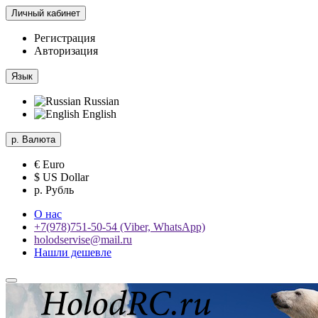
Личный кабинет
Регистрация
Авторизация
Язык
Russian
English
р.
Валюта
€ Euro
$ US Dollar
р. Рубль
О нас
+7(978)751-50-54 (Viber, WhatsApp)
holodservise@mail.ru
Нашли дешевле