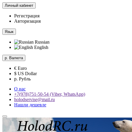
Личный кабинет
Регистрация
Авторизация
Язык
Russian
English
р.
Валюта
€ Euro
$ US Dollar
р. Рубль
О нас
+7(978)751-50-54 (Viber, WhatsApp)
holodservise@mail.ru
Нашли дешевле