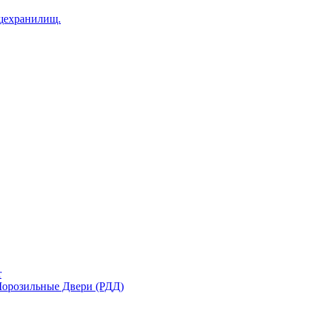
щехранилищ.
r
орозильные Двери (РДД)