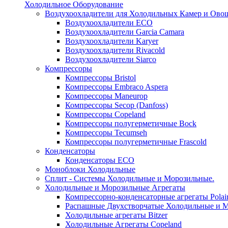
Холодильное Оборудование
Воздухоохладители для Холодильных Камер и Ово
Воздухоохладители ECO
Воздухоохладители Garcia Camara
Воздухоохладители Karyer
Воздухоохладители Rivacold
Воздухоохладители Siarco
Компрессоры
Компрессоры Bristol
Компрессоры Embraco Aspera
Компрессоры Maneurop
Компрессоры Secop (Danfoss)
Компрессоры Copeland
Компрессоры полугерметичные Bock
Компрессоры Tecumseh
Компрессоры полугерметичные Frascold
Конденсаторы
Конденсаторы ECO
Моноблоки Холодильные
Сплит - Системы Холодильные и Морозильные.
Холодильные и Морозильные Агрегаты
Компрессорно-конденсаторные агрегаты Polai
Распашные Двухстворчатые Холодильные и М
Холодильные агрегаты Bitzer
Холодильные Агрегаты Copeland