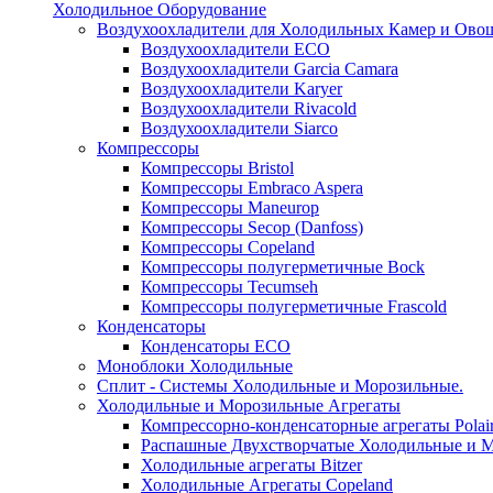
Холодильное Оборудование
Воздухоохладители для Холодильных Камер и Ово
Воздухоохладители ECO
Воздухоохладители Garcia Camara
Воздухоохладители Karyer
Воздухоохладители Rivacold
Воздухоохладители Siarco
Компрессоры
Компрессоры Bristol
Компрессоры Embraco Aspera
Компрессоры Maneurop
Компрессоры Secop (Danfoss)
Компрессоры Copeland
Компрессоры полугерметичные Bock
Компрессоры Tecumseh
Компрессоры полугерметичные Frascold
Конденсаторы
Конденсаторы ECO
Моноблоки Холодильные
Сплит - Системы Холодильные и Морозильные.
Холодильные и Морозильные Агрегаты
Компрессорно-конденсаторные агрегаты Polai
Распашные Двухстворчатые Холодильные и М
Холодильные агрегаты Bitzer
Холодильные Агрегаты Copeland