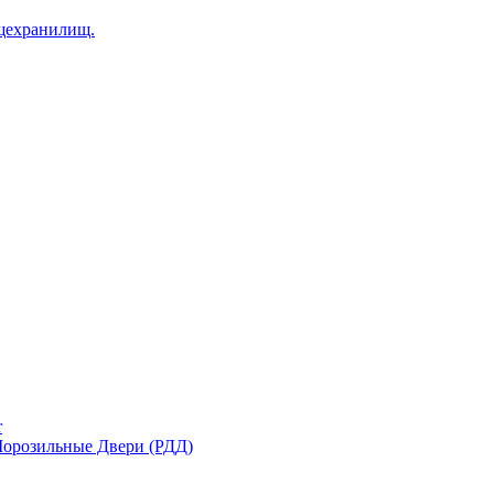
щехранилищ.
r
орозильные Двери (РДД)