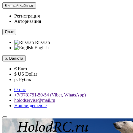
Личный кабинет
Регистрация
Авторизация
Язык
Russian
English
р.
Валюта
€ Euro
$ US Dollar
р. Рубль
О нас
+7(978)751-50-54 (Viber, WhatsApp)
holodservise@mail.ru
Нашли дешевле