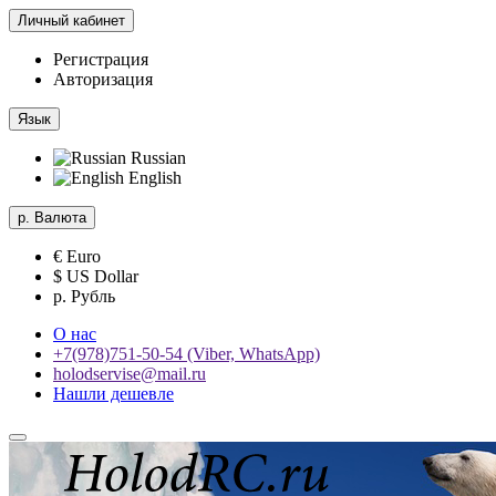
Личный кабинет
Регистрация
Авторизация
Язык
Russian
English
р.
Валюта
€ Euro
$ US Dollar
р. Рубль
О нас
+7(978)751-50-54 (Viber, WhatsApp)
holodservise@mail.ru
Нашли дешевле