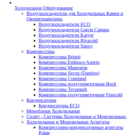
Холодильное Оборудование
Воздухоохладители для Холодильных Камер и
Овощехранилищ.
Воздухоохладители ECO
Воздухоохладители Garcia Camara
Воздухоохладители Karyer
Воздухоохладители Rivacold
Воздухоохладители Siarco
Компрессоры
Компрессоры Bristol
Компрессоры Embraco Aspera
Компрессоры Maneurop
Компрессоры Secop (Danfoss)
Компрессоры Copeland
Компрессоры полугерметичные Bock
Компрессоры Tecumseh
Компрессоры полугерметичные Frascold
Конденсаторы
Конденсаторы ECO
Моноблоки Холодильные
Сплит - Системы Холодильные и Морозильные.
Холодильные и Морозильные Агрегаты
Компрессорно-конденсаторные агрегаты
Polair