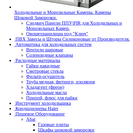
Холодильные и Морозильные Камеры. Камеры
Шоковой Заморозки.
Сэндвич Панели ППУ\PIR для Холодильных и
Морозильных Камер.
Овощехранилища под "Ключ"
ПВХ Завесы и Шторы Силиконовые от Производителя.
Автоматика для холодильных систем
Вентили шаровые
Соленоидные клапаны
Расходные материалы
Гайки накидные
Смотровые стекла
Фильтр-осушитель
Труба медная, фитинги, изоляция
Хладагент (фреон)
Холодильные масла
Припой, флюс для пайки
Инструмент холодильщика
Кондиционеры Haier
Пищевое Оборудование
Abat
Газовые плиты
Шкафы шоковой заморозки