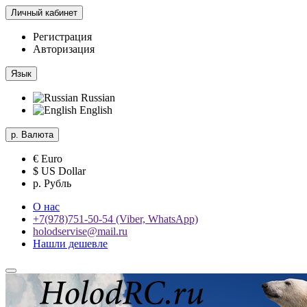
Личный кабинет
Регистрация
Авторизация
Язык
Russian
English
р.
Валюта
€ Euro
$ US Dollar
р. Рубль
О нас
+7(978)751-50-54 (Viber, WhatsApp)
holodservise@mail.ru
Нашли дешевле