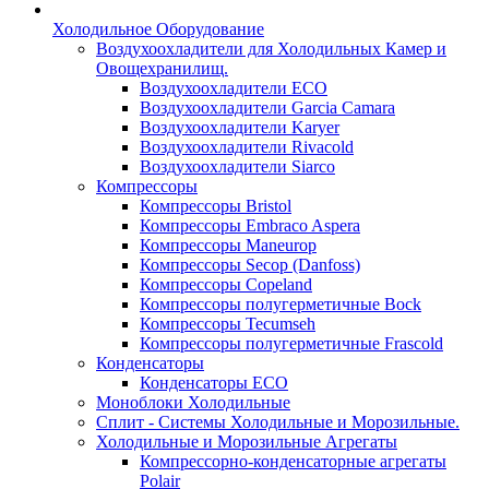
Холодильное Оборудование
Воздухоохладители для Холодильных Камер и
Овощехранилищ.
Воздухоохладители ECO
Воздухоохладители Garcia Camara
Воздухоохладители Karyer
Воздухоохладители Rivacold
Воздухоохладители Siarco
Компрессоры
Компрессоры Bristol
Компрессоры Embraco Aspera
Компрессоры Maneurop
Компрессоры Secop (Danfoss)
Компрессоры Copeland
Компрессоры полугерметичные Bock
Компрессоры Tecumseh
Компрессоры полугерметичные Frascold
Конденсаторы
Конденсаторы ECO
Моноблоки Холодильные
Сплит - Системы Холодильные и Морозильные.
Холодильные и Морозильные Агрегаты
Компрессорно-конденсаторные агрегаты
Polair