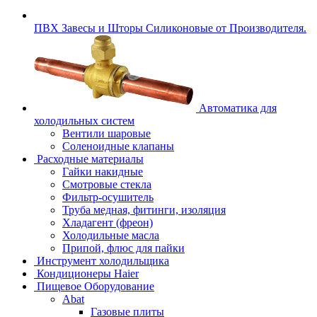
ПВХ Завесы и Шторы Силиконовые от Производителя.
Автоматика для
холодильных систем
Вентили шаровые
Соленоидные клапаны
Расходные материалы
Гайки накидные
Смотровые стекла
Фильтр-осушитель
Труба медная, фитинги, изоляция
Хладагент (фреон)
Холодильные масла
Припой, флюс для пайки
Инструмент холодильщика
Кондиционеры Haier
Пищевое Оборудование
Abat
Газовые плиты