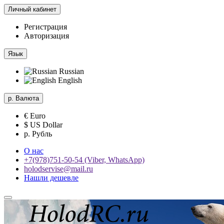
Личный кабинет
Регистрация
Авторизация
Язык
Russian
English
р.
Валюта
€ Euro
$ US Dollar
р. Рубль
О нас
+7(978)751-50-54 (Viber, WhatsApp)
holodservise@mail.ru
Нашли дешевле