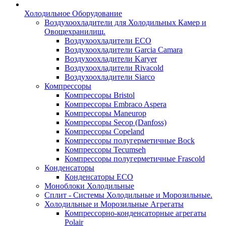
Холодильное Оборудование
Воздухоохладители для Холодильных Камер и
Овощехранилищ.
Воздухоохладители ECO
Воздухоохладители Garcia Camara
Воздухоохладители Karyer
Воздухоохладители Rivacold
Воздухоохладители Siarco
Компрессоры
Компрессоры Bristol
Компрессоры Embraco Aspera
Компрессоры Maneurop
Компрессоры Secop (Danfoss)
Компрессоры Copeland
Компрессоры полугерметичные Bock
Компрессоры Tecumseh
Компрессоры полугерметичные Frascold
Конденсаторы
Конденсаторы ECO
Моноблоки Холодильные
Сплит - Системы Холодильные и Морозильные.
Холодильные и Морозильные Агрегаты
Компрессорно-конденсаторные агрегаты
Polair