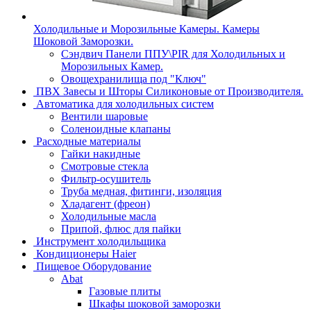
Холодильные и Морозильные Камеры. Камеры
Шоковой Заморозки.
Сэндвич Панели ППУ\PIR для Холодильных и
Морозильных Камер.
Овощехранилища под "Ключ"
ПВХ Завесы и Шторы Силиконовые от Производителя.
Автоматика для холодильных систем
Вентили шаровые
Соленоидные клапаны
Расходные материалы
Гайки накидные
Смотровые стекла
Фильтр-осушитель
Труба медная, фитинги, изоляция
Хладагент (фреон)
Холодильные масла
Припой, флюс для пайки
Инструмент холодильщика
Кондиционеры Haier
Пищевое Оборудование
Abat
Газовые плиты
Шкафы шоковой заморозки