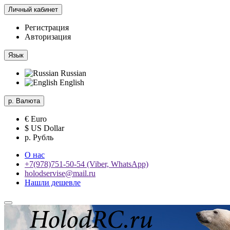
Личный кабинет
Регистрация
Авторизация
Язык
Russian
English
р.
Валюта
€ Euro
$ US Dollar
р. Рубль
О нас
+7(978)751-50-54 (Viber, WhatsApp)
holodservise@mail.ru
Нашли дешевле