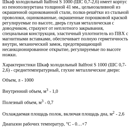
Шкаф холодильный Italfrost S 1000 (ШС 0,7-2,6) имеет корпус
из пенополиуретана толщиной 41 мм., цельнозаливной из
окрашенной оцинкованной стали, полки-решётки из стальной
проволоки, оцинкованные, окрашенные порошковой краской
регулируемые по высоте, дверь глухая металлическая с
доводчиком, страхуют от неплотного закрывания,
специальная конструкция, эластичный уплотнитель из ПВХ с
магнитными вставками, обеспечивает полную герметичность
внутри, механический замок, предотвращающий
несанкционированное открытие, регулируемые по высоте
ножки.
Характеристики Шкаф холодильный Italfrost S 1000 (ШС 0,7-
2,6) - среднетемпературный, глухие металлические двери:
Объем, л - 1000
3
Внутренний объем, м
- 1,0
3
Полезный объем, м
- 0,7
2
Охлаждаемая площадь полок, включая площадь дна, м
- 2,6
Диапазон рабочих температур, °C - 0…+7