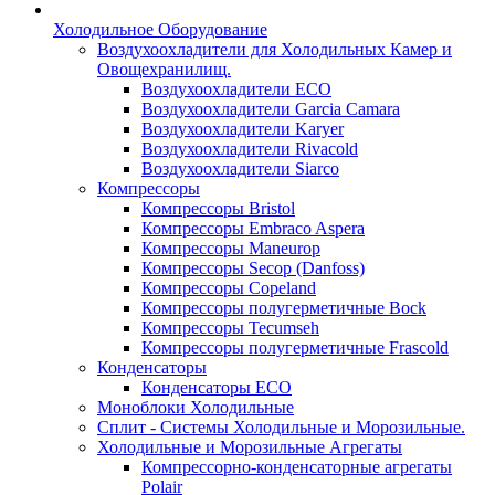
Холодильное Оборудование
Воздухоохладители для Холодильных Камер и
Овощехранилищ.
Воздухоохладители ECO
Воздухоохладители Garcia Camara
Воздухоохладители Karyer
Воздухоохладители Rivacold
Воздухоохладители Siarco
Компрессоры
Компрессоры Bristol
Компрессоры Embraco Aspera
Компрессоры Maneurop
Компрессоры Secop (Danfoss)
Компрессоры Copeland
Компрессоры полугерметичные Bock
Компрессоры Tecumseh
Компрессоры полугерметичные Frascold
Конденсаторы
Конденсаторы ECO
Моноблоки Холодильные
Сплит - Системы Холодильные и Морозильные.
Холодильные и Морозильные Агрегаты
Компрессорно-конденсаторные агрегаты
Polair