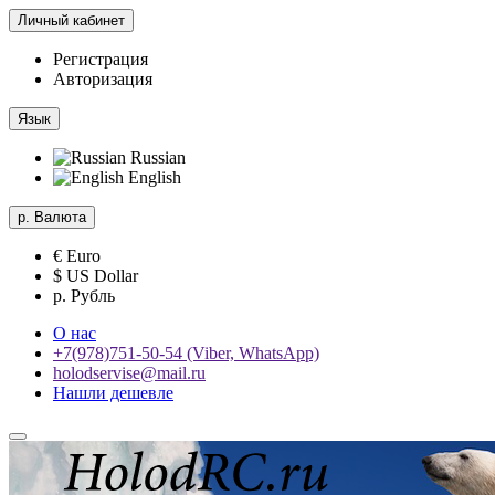
Личный кабинет
Регистрация
Авторизация
Язык
Russian
English
р.
Валюта
€ Euro
$ US Dollar
р. Рубль
О нас
+7(978)751-50-54 (Viber, WhatsApp)
holodservise@mail.ru
Нашли дешевле