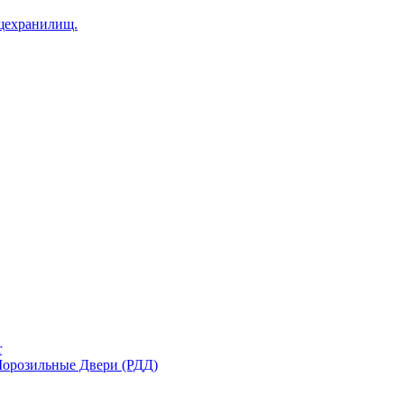
щехранилищ.
r
орозильные Двери (РДД)