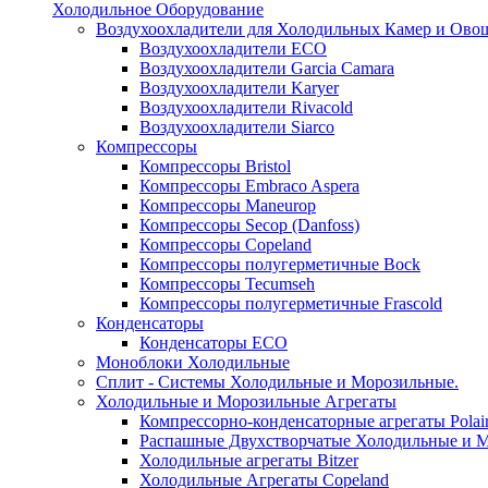
Холодильное Оборудование
Воздухоохладители для Холодильных Камер и Ово
Воздухоохладители ECO
Воздухоохладители Garcia Camara
Воздухоохладители Karyer
Воздухоохладители Rivacold
Воздухоохладители Siarco
Компрессоры
Компрессоры Bristol
Компрессоры Embraco Aspera
Компрессоры Maneurop
Компрессоры Secop (Danfoss)
Компрессоры Copeland
Компрессоры полугерметичные Bock
Компрессоры Tecumseh
Компрессоры полугерметичные Frascold
Конденсаторы
Конденсаторы ECO
Моноблоки Холодильные
Сплит - Системы Холодильные и Морозильные.
Холодильные и Морозильные Агрегаты
Компрессорно-конденсаторные агрегаты Polai
Распашные Двухстворчатые Холодильные и М
Холодильные агрегаты Bitzer
Холодильные Агрегаты Copeland