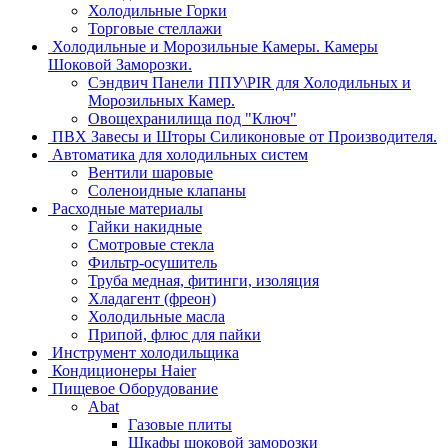
Холодильные Горки
Торговые стеллажи
Холодильные и Морозильные Камеры. Камеры
Шоковой Заморозки.
Сэндвич Панели ППУ\PIR для Холодильных и
Морозильных Камер.
Овощехранилища под "Ключ"
ПВХ Завесы и Шторы Силиконовые от Производителя.
Автоматика для холодильных систем
Вентили шаровые
Соленоидные клапаны
Расходные материалы
Гайки накидные
Смотровые стекла
Фильтр-осушитель
Труба медная, фитинги, изоляция
Хладагент (фреон)
Холодильные масла
Припой, флюс для пайки
Инструмент холодильщика
Кондиционеры Haier
Пищевое Оборудование
Abat
Газовые плиты
Шкафы шоковой заморозки