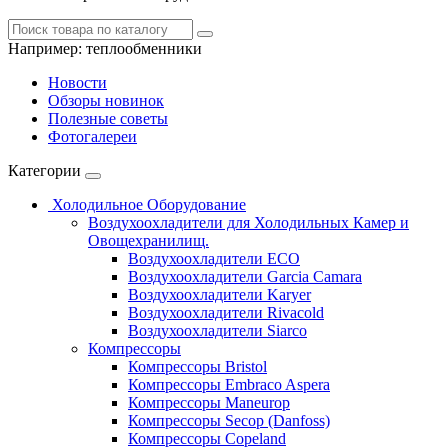
Например:
теплообменники
Новости
Обзоры новинок
Полезные советы
Фотогалереи
Категории
Холодильное Оборудование
Воздухоохладители для Холодильных Камер и
Овощехранилищ.
Воздухоохладители ECO
Воздухоохладители Garcia Camara
Воздухоохладители Karyer
Воздухоохладители Rivacold
Воздухоохладители Siarco
Компрессоры
Компрессоры Bristol
Компрессоры Embraco Aspera
Компрессоры Maneurop
Компрессоры Secop (Danfoss)
Компрессоры Copeland