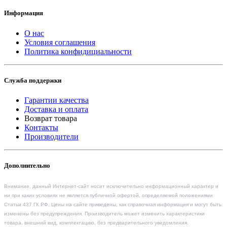
Информация
О нас
Условия соглашения
Политика конфидициальности
Служба поддержки
Гарантии качества
Доставка и оплата
Возврат товара
Контакты
Производители
Дополнительно
Внимание, данный Интернет-сайт носит исключительно информационный характер и
ни при каких условиях не является публичной офертой, определяемой положениями
Статьи 437 ГК РФ. Цены на сайте приведены, как справочная информация и могут быть
изменены без предупреждения. Производитель может изменить характеристики
товара, внешний вид, комплектацию, без предварительного уведомления.