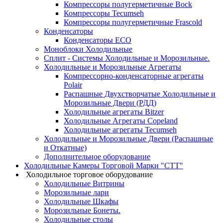
Компрессоры полугерметичные Bock
Компрессоры Tecumseh
Компрессоры полугерметичные Frascold
Конденсаторы
Конденсаторы ECO
Моноблоки Холодильные
Сплит - Системы Холодильные и Морозильные.
Холодильные и Морозильные Агрегаты
Компрессорно-конденсаторные агрегаты
Polair
Распашные Двухстворчатые Холодильные и
Морозильные Двери (РДД)
Холодильные агрегаты Bitzer
Холодильные Агрегаты Copeland
Холодильные агрегаты Tecumseh
Холодильные и Морозильные Двери (Распашные
и Откатные)
Дополнительное оборудование
Холодильные Камеры Торговой Марки "СТТ"
Холодильное торговое оборудование
Холодильные Витрины
Морозильные лари
Холодильные Шкафы
Морозильные Бонеты.
Холодильные столы