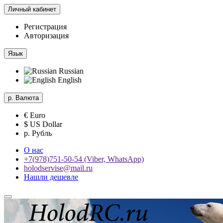
Личный кабинет
Регистрация
Авторизация
Язык
Russian
English
р.
Валюта
€ Euro
$ US Dollar
р. Рубль
О нас
+7(978)751-50-54 (Viber, WhatsApp)
holodservise@mail.ru
Нашли дешевле