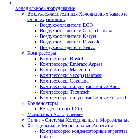
Холодильное Оборудование
Воздухоохладители для Холодильных Камер и
Овощехранилищ.
Воздухоохладители ECO
Воздухоохладители Garcia Camara
Воздухоохладители Karyer
Воздухоохладители Rivacold
Воздухоохладители Siarco
Компрессоры
Компрессоры Bristol
Компрессоры Embraco Aspera
Компрессоры Maneurop
Компрессоры Secop (Danfoss)
Компрессоры Copeland
Компрессоры полугерметичные Bock
Компрессоры Tecumseh
Компрессоры полугерметичные Frascold
Конденсаторы
Конденсаторы ECO
Моноблоки Холодильные
Сплит - Системы Холодильные и Морозильные.
Холодильные и Морозильные Агрегаты
Компрессорно-конденсаторные агрегаты
Polair