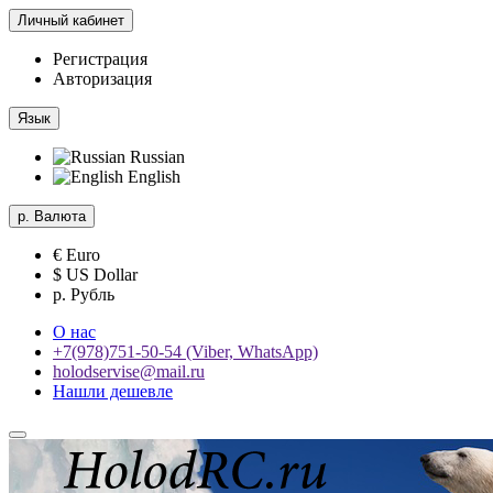
Личный кабинет
Регистрация
Авторизация
Язык
Russian
English
р.
Валюта
€ Euro
$ US Dollar
р. Рубль
О нас
+7(978)751-50-54 (Viber, WhatsApp)
holodservise@mail.ru
Нашли дешевле