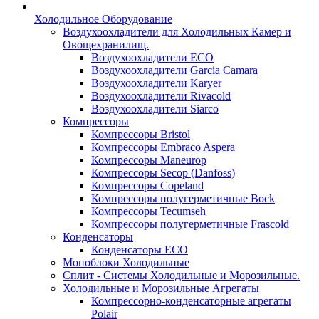
Холодильное Оборудование
Воздухоохладители для Холодильных Камер и
Овощехранилищ.
Воздухоохладители ECO
Воздухоохладители Garcia Camara
Воздухоохладители Karyer
Воздухоохладители Rivacold
Воздухоохладители Siarco
Компрессоры
Компрессоры Bristol
Компрессоры Embraco Aspera
Компрессоры Maneurop
Компрессоры Secop (Danfoss)
Компрессоры Copeland
Компрессоры полугерметичные Bock
Компрессоры Tecumseh
Компрессоры полугерметичные Frascold
Конденсаторы
Конденсаторы ECO
Моноблоки Холодильные
Сплит - Системы Холодильные и Морозильные.
Холодильные и Морозильные Агрегаты
Компрессорно-конденсаторные агрегаты
Polair