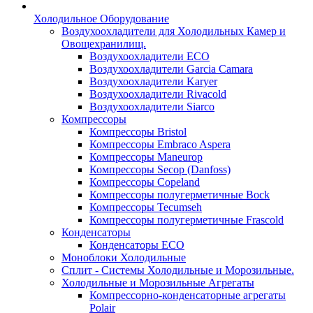
Холодильное Оборудование
Воздухоохладители для Холодильных Камер и
Овощехранилищ.
Воздухоохладители ECO
Воздухоохладители Garcia Camara
Воздухоохладители Karyer
Воздухоохладители Rivacold
Воздухоохладители Siarco
Компрессоры
Компрессоры Bristol
Компрессоры Embraco Aspera
Компрессоры Maneurop
Компрессоры Secop (Danfoss)
Компрессоры Copeland
Компрессоры полугерметичные Bock
Компрессоры Tecumseh
Компрессоры полугерметичные Frascold
Конденсаторы
Конденсаторы ECO
Моноблоки Холодильные
Сплит - Системы Холодильные и Морозильные.
Холодильные и Морозильные Агрегаты
Компрессорно-конденсаторные агрегаты
Polair