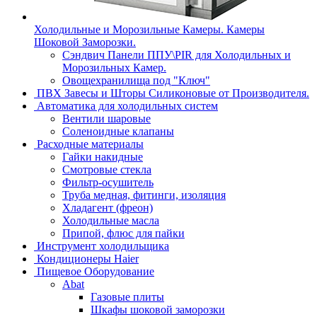
Холодильные и Морозильные Камеры. Камеры
Шоковой Заморозки.
Сэндвич Панели ППУ\PIR для Холодильных и
Морозильных Камер.
Овощехранилища под "Ключ"
ПВХ Завесы и Шторы Силиконовые от Производителя.
Автоматика для холодильных систем
Вентили шаровые
Соленоидные клапаны
Расходные материалы
Гайки накидные
Смотровые стекла
Фильтр-осушитель
Труба медная, фитинги, изоляция
Хладагент (фреон)
Холодильные масла
Припой, флюс для пайки
Инструмент холодильщика
Кондиционеры Haier
Пищевое Оборудование
Abat
Газовые плиты
Шкафы шоковой заморозки