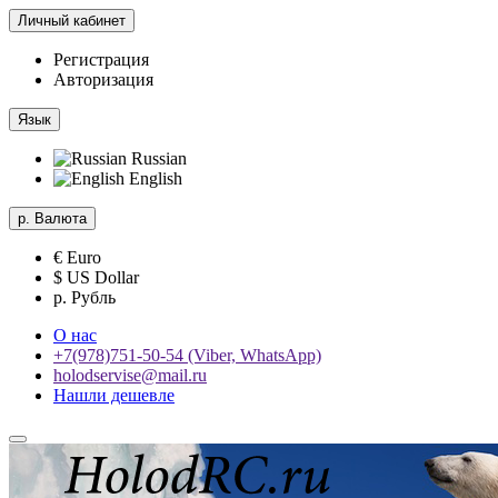
Личный кабинет
Регистрация
Авторизация
Язык
Russian
English
р.
Валюта
€ Euro
$ US Dollar
р. Рубль
О нас
+7(978)751-50-54 (Viber, WhatsApp)
holodservise@mail.ru
Нашли дешевле