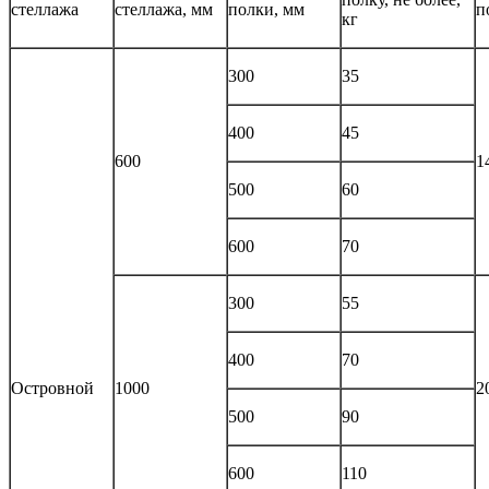
стеллажа
стеллажа, мм
полки, мм
п
кг
300
35
400
45
600
1
500
60
600
70
300
55
400
70
Островной
1000
2
500
90
600
110