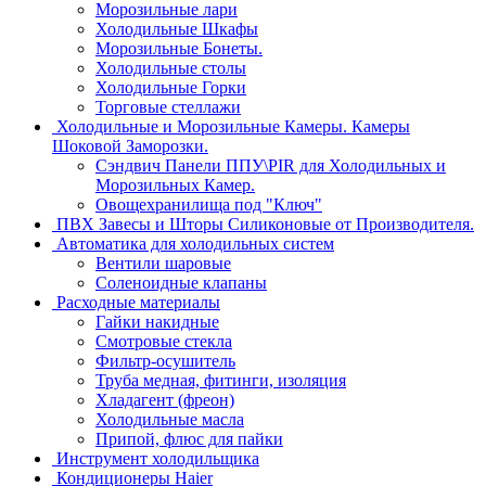
Морозильные лари
Холодильные Шкафы
Морозильные Бонеты.
Холодильные столы
Холодильные Горки
Торговые стеллажи
Холодильные и Морозильные Камеры. Камеры
Шоковой Заморозки.
Сэндвич Панели ППУ\PIR для Холодильных и
Морозильных Камер.
Овощехранилища под "Ключ"
ПВХ Завесы и Шторы Силиконовые от Производителя.
Автоматика для холодильных систем
Вентили шаровые
Соленоидные клапаны
Расходные материалы
Гайки накидные
Смотровые стекла
Фильтр-осушитель
Труба медная, фитинги, изоляция
Хладагент (фреон)
Холодильные масла
Припой, флюс для пайки
Инструмент холодильщика
Кондиционеры Haier