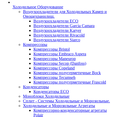
Холодильное Оборудование
Воздухоохладители для Холодильных Камер и
Овощехранилищ.
Воздухоохладители ECO
Воздухоохладители Garcia Camara
Воздухоохладители Karyer
Воздухоохладители Rivacold
Воздухоохладители Siarco
Компрессоры
Компрессоры Bristol
Компрессоры Embraco Aspera
Компрессоры Maneurop
Компрессоры Secop (Danfoss)
Компрессоры Copeland
Компрессоры полугерметичные Bock
Компрессоры Tecumseh
Компрессоры полугерметичные Frascold
Конденсаторы
Конденсаторы ECO
Моноблоки Холодильные
Сплит - Системы Холодильные и Морозильные.
Холодильные и Морозильные Агрегаты
Компрессорно-конденсаторные агрегаты
Polair