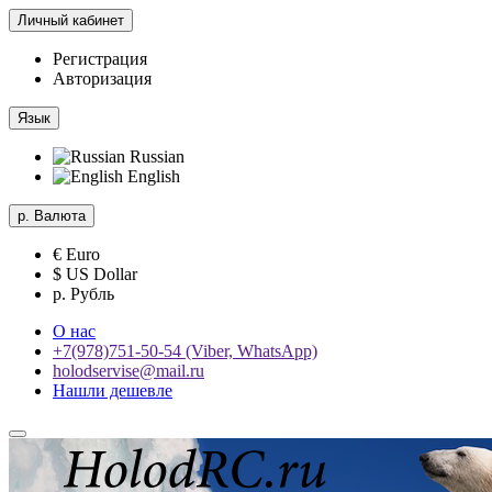
Личный кабинет
Регистрация
Авторизация
Язык
Russian
English
р.
Валюта
€ Euro
$ US Dollar
р. Рубль
О нас
+7(978)751-50-54 (Viber, WhatsApp)
holodservise@mail.ru
Нашли дешевле