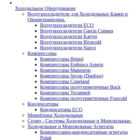
Холодильное Оборудование
Воздухоохладители для Холодильных Камер и
Овощехранилищ.
Воздухоохладители ECO
Воздухоохладители Garcia Camara
Воздухоохладители Karyer
Воздухоохладители Rivacold
Воздухоохладители Siarco
Компрессоры
Компрессоры Bristol
Компрессоры Embraco Aspera
Компрессоры Maneurop
Компрессоры Secop (Danfoss)
Компрессоры Copeland
Компрессоры полугерметичные Bock
Компрессоры Tecumseh
Компрессоры полугерметичные Frascold
Конденсаторы
Конденсаторы ECO
Моноблоки Холодильные
Сплит - Системы Холодильные и Морозильные.
Холодильные и Морозильные Агрегаты
Компрессорно-конденсаторные агрегаты
Polair