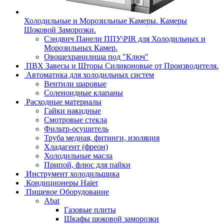
Холодильные и Морозильные Камеры. Камеры
Шоковой Заморозки.
Сэндвич Панели ППУ\PIR для Холодильных и
Морозильных Камер.
Овощехранилища под "Ключ"
ПВХ Завесы и Шторы Силиконовые от Производителя.
Автоматика для холодильных систем
Вентили шаровые
Соленоидные клапаны
Расходные материалы
Гайки накидные
Смотровые стекла
Фильтр-осушитель
Труба медная, фитинги, изоляция
Хладагент (фреон)
Холодильные масла
Припой, флюс для пайки
Инструмент холодильщика
Кондиционеры Haier
Пищевое Оборудование
Abat
Газовые плиты
Шкафы шоковой заморозки