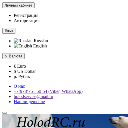
Личный кабинет
Регистрация
Авторизация
Язык
Russian
English
р.
Валюта
€ Euro
$ US Dollar
р. Рубль
О нас
+7(978)751-50-54 (Viber, WhatsApp)
holodservise@mail.ru
Нашли дешевле