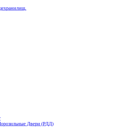
щехранилищ.
r
орозильные Двери (РДД)