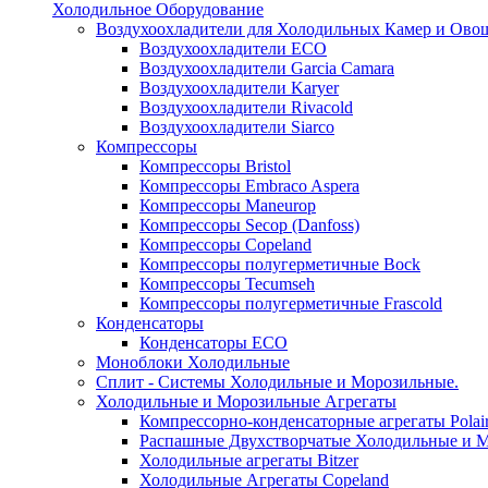
Холодильное Оборудование
Воздухоохладители для Холодильных Камер и Ово
Воздухоохладители ECO
Воздухоохладители Garcia Camara
Воздухоохладители Karyer
Воздухоохладители Rivacold
Воздухоохладители Siarco
Компрессоры
Компрессоры Bristol
Компрессоры Embraco Aspera
Компрессоры Maneurop
Компрессоры Secop (Danfoss)
Компрессоры Copeland
Компрессоры полугерметичные Bock
Компрессоры Tecumseh
Компрессоры полугерметичные Frascold
Конденсаторы
Конденсаторы ECO
Моноблоки Холодильные
Сплит - Системы Холодильные и Морозильные.
Холодильные и Морозильные Агрегаты
Компрессорно-конденсаторные агрегаты Polai
Распашные Двухстворчатые Холодильные и М
Холодильные агрегаты Bitzer
Холодильные Агрегаты Copeland