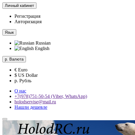
Личный кабинет
Регистрация
Авторизация
Язык
Russian
English
р.
Валюта
€ Euro
$ US Dollar
р. Рубль
О нас
+7(978)751-50-54 (Viber, WhatsApp)
holodservise@mail.ru
Нашли дешевле