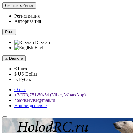
Личный кабинет
Регистрация
Авторизация
Язык
Russian
English
р.
Валюта
€ Euro
$ US Dollar
р. Рубль
О нас
+7(978)751-50-54 (Viber, WhatsApp)
holodservise@mail.ru
Нашли дешевле