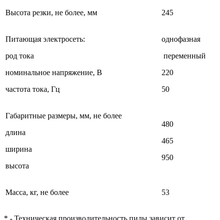
Высота резки, не более, мм
245
Питающая электросеть:
однофазная
род тока
переменный
номинальное напряжение, В
220
частота тока, Гц
50
Габаритные размеры, мм, не более
480
длина
465
ширина
950
высота
Масса, кг, не более
53
* - Техническая производительность пилы зависит от