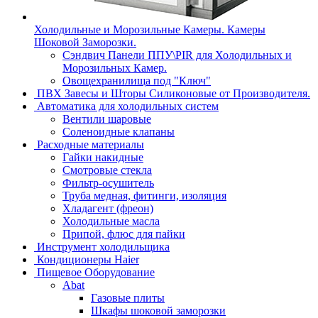
Холодильные и Морозильные Камеры. Камеры
Шоковой Заморозки.
Сэндвич Панели ППУ\PIR для Холодильных и
Морозильных Камер.
Овощехранилища под "Ключ"
ПВХ Завесы и Шторы Силиконовые от Производителя.
Автоматика для холодильных систем
Вентили шаровые
Соленоидные клапаны
Расходные материалы
Гайки накидные
Смотровые стекла
Фильтр-осушитель
Труба медная, фитинги, изоляция
Хладагент (фреон)
Холодильные масла
Припой, флюс для пайки
Инструмент холодильщика
Кондиционеры Haier
Пищевое Оборудование
Abat
Газовые плиты
Шкафы шоковой заморозки