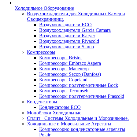
Холодильное Оборудование
Воздухоохладители для Холодильных Камер и
Овощехранилищ.
Воздухоохладители ECO
Воздухоохладители Garcia Camara
Воздухоохладители Karyer
Воздухоохладители Rivacold
Воздухоохладители Siarco
Компрессоры
Компрессоры Bristol
Компрессоры Embraco Aspera
Компрессоры Maneurop
Компрессоры Secop (Danfoss)
Компрессоры Copeland
Компрессоры полугерметичные Bock
Компрессоры Tecumseh
Компрессоры полугерметичные Frascold
Конденсаторы
Конденсаторы ECO
Моноблоки Холодильные
Сплит - Системы Холодильные и Морозильные.
Холодильные и Морозильные Агрегаты
Компрессорно-конденсаторные агрегаты
Polair