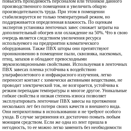
повысить проходимость персоналом или техникой данного
производственного помещения и увеличить общую
производительность труда. При этом в помещении
стабилизируется не только температурный режим, но
поддерживается определенная влажность. По оценкам
экспертов установка ленточных завес снижает затраты на
дополнительный обогрев или охлаждение на 50%. Что в свою
очередь является следствием увеличения ресурса
используемого на предприятии климатического
оборудования. Также ПВХ шторы они препятствуют
проникновению в помещение пыли, сквозняка, насекомых,
птиц, запахов и обладают превосходными
звукоизоляционными свойствами. Используемая в ленточных
ПВХ завесах пленка устойчива к воздействию
ультрафиолетового и инфракрасного излучения, легко
переносит контакт с химически активными веществами, не
проводит электрический ток, не возгорается, устойчива к
резким перепадам температуры и многое другое. Уникальные
гибкие свойства и низкая степень износа позволяет
эксплуатировать ленточные ПВХ завесы на протяжении
нескольких лет без потери своих качеств и внешнего вида.
Они неприхотливы в использовании и не требуют особого
ухода. В случае загрязнения их достаточно помыть любым
моющим средством. Если же одна из лент пришла в
негодность, то ее можно легко заменить без необходимости