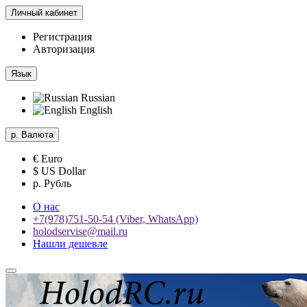
Личный кабинет
Регистрация
Авторизация
Язык
Russian
English
р.
Валюта
€ Euro
$ US Dollar
р. Рубль
О нас
+7(978)751-50-54 (Viber, WhatsApp)
holodservise@mail.ru
Нашли дешевле