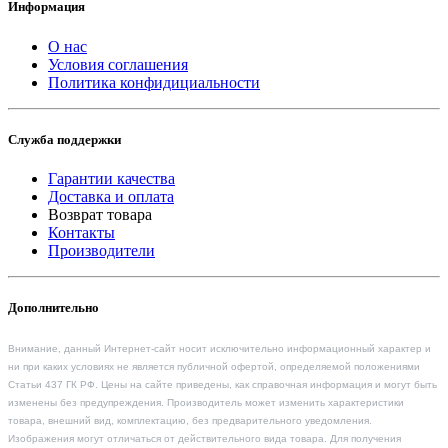
Информация
О нас
Условия соглашения
Политика конфидициальности
Служба поддержки
Гарантии качества
Доставка и оплата
Возврат товара
Контакты
Производители
Дополнительно
Внимание, данный Интернет-сайт носит исключительно информационный характер и
ни при каких условиях не является публичной офертой, определяемой положениями
Статьи 437 ГК РФ. Цены на сайте приведены, как справочная информация и могут быть
изменены без предупреждения. Производитель может изменить характеристики
товара, внешний вид, комплектацию, без предварительного уведомления.
Изображения могут отличаться от действительного вида товара. Для получения