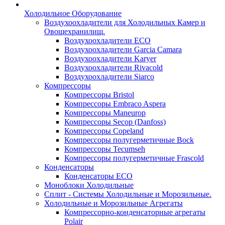
Холодильное Оборудование
Воздухоохладители для Холодильных Камер и
Овощехранилищ.
Воздухоохладители ECO
Воздухоохладители Garcia Camara
Воздухоохладители Karyer
Воздухоохладители Rivacold
Воздухоохладители Siarco
Компрессоры
Компрессоры Bristol
Компрессоры Embraco Aspera
Компрессоры Maneurop
Компрессоры Secop (Danfoss)
Компрессоры Copeland
Компрессоры полугерметичные Bock
Компрессоры Tecumseh
Компрессоры полугерметичные Frascold
Конденсаторы
Конденсаторы ECO
Моноблоки Холодильные
Сплит - Системы Холодильные и Морозильные.
Холодильные и Морозильные Агрегаты
Компрессорно-конденсаторные агрегаты
Polair