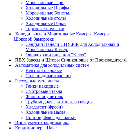
Морозильные лари
Холодильные Шкафы
Морозильные Бонеты.
Холодильные столы
Холодильные Горки
Торговые стеллажи
Холодильные и Морозильные Камеры. Камеры
Шоковой Заморозки.
Сэндвич Панели ППУ\PIR для Холодильных и
Морозильных Камер.
Овощехранилища под "Ключ"
ПВХ Завесы и Шторы Силиконовые от Производителя.
Автоматика для холодильных систем
Вентили шаровые
Соленоидные клапаны
Расходные материалы
Гайки накидные
Смотровые стекла
Фильтр-осушитель
Труба медная, фитинги, изоляция
Хладагент (фреон)
Холодильные масла
Припой, флюс для пайки
Инструмент холодильщика
Кондиционеры Haier