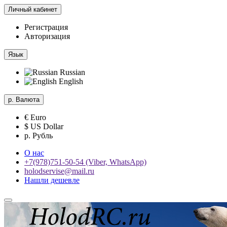
Личный кабинет
Регистрация
Авторизация
Язык
Russian
English
р.
Валюта
€ Euro
$ US Dollar
р. Рубль
О нас
+7(978)751-50-54 (Viber, WhatsApp)
holodservise@mail.ru
Нашли дешевле