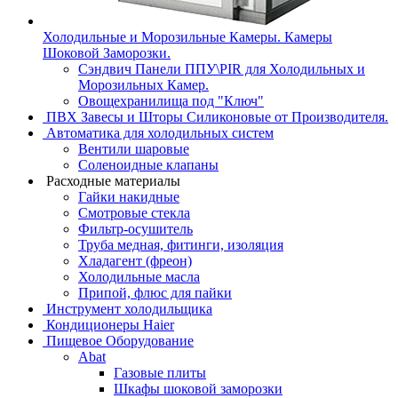
Холодильные и Морозильные Камеры. Камеры
Шоковой Заморозки.
Сэндвич Панели ППУ\PIR для Холодильных и
Морозильных Камер.
Овощехранилища под "Ключ"
ПВХ Завесы и Шторы Силиконовые от Производителя.
Автоматика для холодильных систем
Вентили шаровые
Соленоидные клапаны
Расходные материалы
Гайки накидные
Смотровые стекла
Фильтр-осушитель
Труба медная, фитинги, изоляция
Хладагент (фреон)
Холодильные масла
Припой, флюс для пайки
Инструмент холодильщика
Кондиционеры Haier
Пищевое Оборудование
Abat
Газовые плиты
Шкафы шоковой заморозки