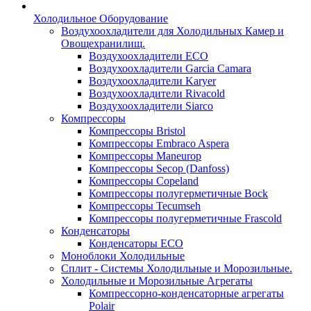
Холодильное Оборудование
Воздухоохладители для Холодильных Камер и
Овощехранилищ.
Воздухоохладители ECO
Воздухоохладители Garcia Camara
Воздухоохладители Karyer
Воздухоохладители Rivacold
Воздухоохладители Siarco
Компрессоры
Компрессоры Bristol
Компрессоры Embraco Aspera
Компрессоры Maneurop
Компрессоры Secop (Danfoss)
Компрессоры Copeland
Компрессоры полугерметичные Bock
Компрессоры Tecumseh
Компрессоры полугерметичные Frascold
Конденсаторы
Конденсаторы ECO
Моноблоки Холодильные
Сплит - Системы Холодильные и Морозильные.
Холодильные и Морозильные Агрегаты
Компрессорно-конденсаторные агрегаты
Polair