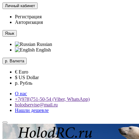
Личный кабинет
Регистрация
Авторизация
Язык
Russian
English
р.
Валюта
€ Euro
$ US Dollar
р. Рубль
О нас
+7(978)751-50-54 (Viber, WhatsApp)
holodservise@mail.ru
Нашли дешевле