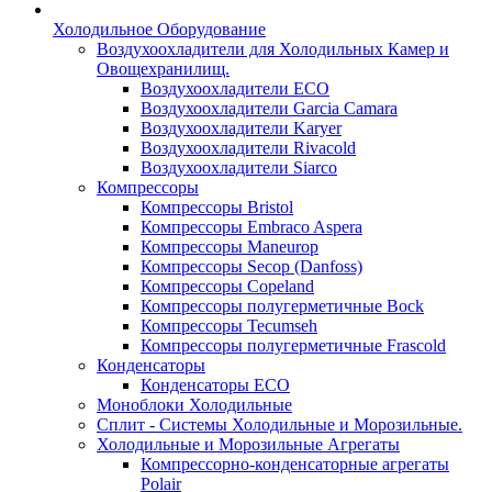
Холодильное Оборудование
Воздухоохладители для Холодильных Камер и
Овощехранилищ.
Воздухоохладители ECO
Воздухоохладители Garcia Camara
Воздухоохладители Karyer
Воздухоохладители Rivacold
Воздухоохладители Siarco
Компрессоры
Компрессоры Bristol
Компрессоры Embraco Aspera
Компрессоры Maneurop
Компрессоры Secop (Danfoss)
Компрессоры Copeland
Компрессоры полугерметичные Bock
Компрессоры Tecumseh
Компрессоры полугерметичные Frascold
Конденсаторы
Конденсаторы ECO
Моноблоки Холодильные
Сплит - Системы Холодильные и Морозильные.
Холодильные и Морозильные Агрегаты
Компрессорно-конденсаторные агрегаты
Polair