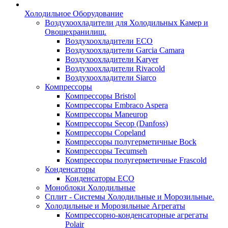
Холодильное Оборудование
Воздухоохладители для Холодильных Камер и
Овощехранилищ.
Воздухоохладители ECO
Воздухоохладители Garcia Camara
Воздухоохладители Karyer
Воздухоохладители Rivacold
Воздухоохладители Siarco
Компрессоры
Компрессоры Bristol
Компрессоры Embraco Aspera
Компрессоры Maneurop
Компрессоры Secop (Danfoss)
Компрессоры Copeland
Компрессоры полугерметичные Bock
Компрессоры Tecumseh
Компрессоры полугерметичные Frascold
Конденсаторы
Конденсаторы ECO
Моноблоки Холодильные
Сплит - Системы Холодильные и Морозильные.
Холодильные и Морозильные Агрегаты
Компрессорно-конденсаторные агрегаты
Polair