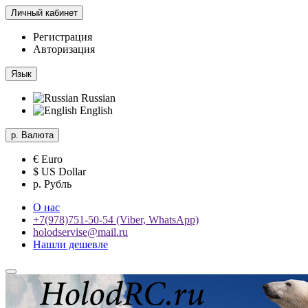
Личный кабинет
Регистрация
Авторизация
Язык
Russian
English
р.
Валюта
€ Euro
$ US Dollar
р. Рубль
О нас
+7(978)751-50-54 (Viber, WhatsApp)
holodservise@mail.ru
Нашли дешевле