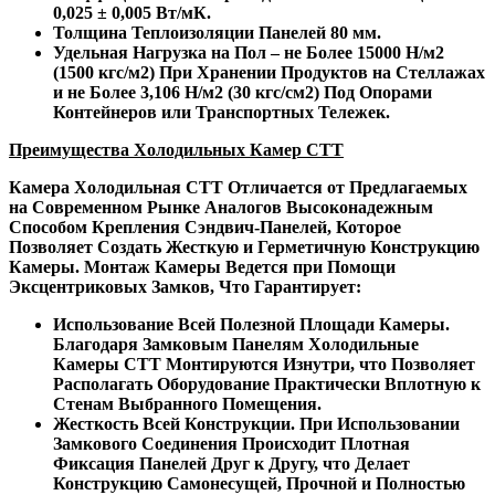
0,025 ± 0,005 Вт/мК.
Толщина Теплоизоляции Панелей 80 мм.
Удельная Нагрузка на Пол – не Более 15000 Н/м2
(1500 кгс/м2) При Хранении Продуктов на Стеллажах
и не Более 3,106 Н/м2 (30 кгс/см2) Под Опорами
Контейнеров или Транспортных Тележек.
Преимущества Холодильных Камер СТТ
Камера Холодильная СТТ Отличается от Предлагаемых
на Современном Рынке Аналогов Высоконадежным
Способом Крепления Сэндвич-Панелей, Которое
Позволяет Создать Жесткую и Герметичную Конструкцию
Камеры. Монтаж Камеры Ведется при Помощи
Эксцентриковых Замков, Что Гарантирует:
Использование Всей Полезной Площади Камеры.
Благодаря Замковым Панелям Холодильные
Камеры СТТ Монтируются Изнутри, что Позволяет
Располагать Оборудование Практически Вплотную к
Стенам Выбранного Помещения.
Жесткость Всей Конструкции. При Использовании
Замкового Соединения Происходит Плотная
Фиксация Панелей Друг к Другу, что Делает
Конструкцию Самонесущей, Прочной и Полностью