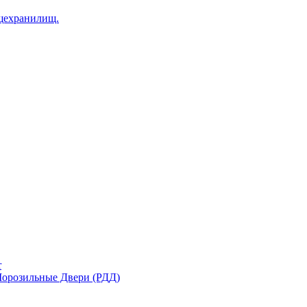
щехранилищ.
r
орозильные Двери (РДД)