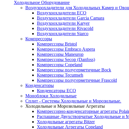
Холодильное Оборудование
Воздухоохладители для Холодильных Камер и Ово
Воздухоохладители ECO
Воздухоохладители Garcia Camara
Воздухоохладители Karyer
Воздухоохладители Rivacold
Воздухоохладители Siarco
Компрессоры
Компрессоры Bristol
Компрессоры Embraco Aspera
Компрессоры Maneurop
Компрессоры Secop (Danfoss)
Компрессоры Copeland
Компрессоры полугерметичные Bock
Компрессоры Tecumseh
Компрессоры полугерметичные Frascold
Конденсаторы
Конденсаторы ECO
Моноблоки Холодильные
Сплит - Системы Холодильные и Морозильные.
Холодильные и Морозильные Агрегаты
Компрессорно-конденсаторные агрегаты Polai
Распашные Двухстворчатые Холодильные и М
Холодильные агрегаты Bitzer
Холодильные Агрегаты Copeland