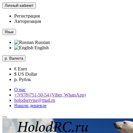
Личный кабинет
Регистрация
Авторизация
Язык
Russian
English
р.
Валюта
€ Euro
$ US Dollar
р. Рубль
О нас
+7(978)751-50-54 (Viber, WhatsApp)
holodservise@mail.ru
Нашли дешевле