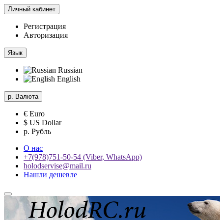
Личный кабинет
Регистрация
Авторизация
Язык
Russian
English
р.
Валюта
€ Euro
$ US Dollar
р. Рубль
О нас
+7(978)751-50-54 (Viber, WhatsApp)
holodservise@mail.ru
Нашли дешевле