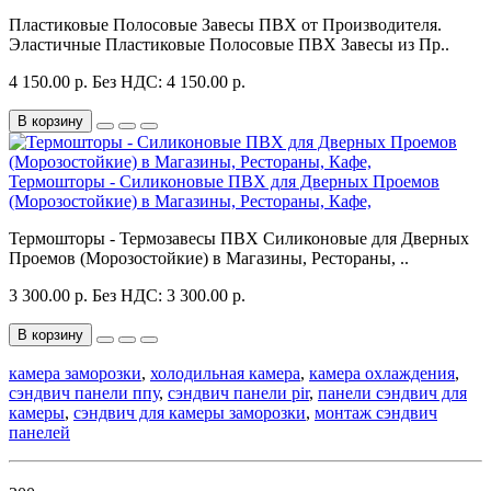
Пластиковые Полосовые Завесы ПВХ от Производителя.
Эластичные Пластиковые Полосовые ПВХ Завесы из Пр..
4 150.00 р.
Без НДС: 4 150.00 р.
В корзину
Термошторы - Силиконовые ПВХ для Дверных Проемов
(Морозостойкие) в Магазины, Рестораны, Кафе,
Термошторы - Термозавесы ПВХ Силиконовые для Дверных
Проемов (Морозостойкие) в Магазины, Рестораны, ..
3 300.00 р.
Без НДС: 3 300.00 р.
В корзину
камера заморозки
,
холодильная камера
,
камера охлаждения
,
сэндвич панели ппу
,
сэндвич панели pir
,
панели сэндвич для
камеры
,
сэндвич для камеры заморозки
,
монтаж сэндвич
панелей