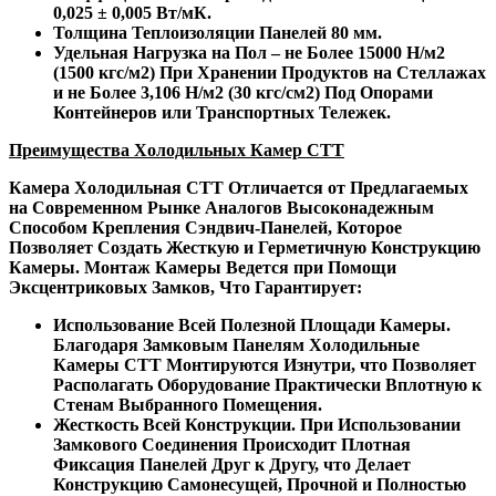
0,025 ± 0,005 Вт/мК.
Толщина Теплоизоляции Панелей 80 мм.
Удельная Нагрузка на Пол – не Более 15000 Н/м2
(1500 кгс/м2) При Хранении Продуктов на Стеллажах
и не Более 3,106 Н/м2 (30 кгс/см2) Под Опорами
Контейнеров или Транспортных Тележек.
Преимущества Холодильных Камер СТТ
Камера Холодильная СТТ Отличается от Предлагаемых
на Современном Рынке Аналогов Высоконадежным
Способом Крепления Сэндвич-Панелей, Которое
Позволяет Создать Жесткую и Герметичную Конструкцию
Камеры. Монтаж Камеры Ведется при Помощи
Эксцентриковых Замков, Что Гарантирует:
Использование Всей Полезной Площади Камеры.
Благодаря Замковым Панелям Холодильные
Камеры СТТ Монтируются Изнутри, что Позволяет
Располагать Оборудование Практически Вплотную к
Стенам Выбранного Помещения.
Жесткость Всей Конструкции. При Использовании
Замкового Соединения Происходит Плотная
Фиксация Панелей Друг к Другу, что Делает
Конструкцию Самонесущей, Прочной и Полностью