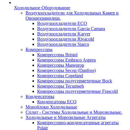
Холодильное Оборудование
Воздухоохладители для Холодильных Камер и
Овощехранилищ.
Воздухоохладители ECO
Воздухоохладители Garcia Camara
Воздухоохладители Karyer
Воздухоохладители Rivacold
Воздухоохладители Siarco
Компрессоры
Компрессоры Bristol
Компрессоры Embraco Aspera
Компрессоры Maneurop
Компрессоры Secop (Danfoss)
Компрессоры Copeland
Компрессоры полугерметичные Bock
Компрессоры Tecumseh
Компрессоры полугерметичные Frascold
Конденсаторы
Конденсаторы ECO
Моноблоки Холодильные
Сплит - Системы Холодильные и Морозильные.
Холодильные и Морозильные Агрегаты
Компрессорно-конденсаторные агрегаты
Polair