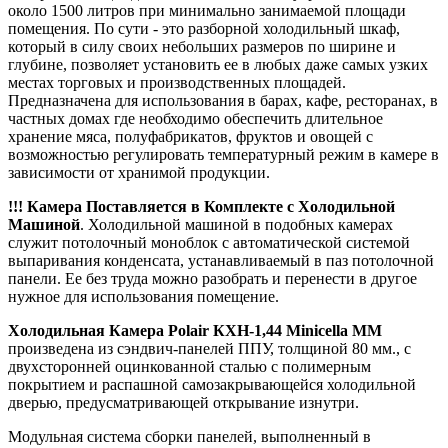
около 1500 литров при минимально занимаемой площади
помещения. По сути - это разборной холодильный шкаф,
который в силу своих небольших размеров по ширине и
глубине, позволяет установить ее в любых даже самых узких
местах торговых и производственных площадей.
Предназначена для использования в барах, кафе, ресторанах, в
частных домах где необходимо обеспечить длительное
хранение мяса, полуфабрикатов, фруктов и овощей с
возможностью регулировать температурный режим в камере в
зависимости от хранимой продукции.
!!! Камера Поставляется в Комплекте с Холодильной
Машиной
. Холодильной машиной в подобных камерах
служит потолочный моноблок с автоматической системой
выпаривания конденсата, устанавливаемый в паз потолочной
панели. Ее без труда можно разобрать и перенести в другое
нужное для использования помещение.
Холодильная Камера Polair КХН-1,44 Minicella MM
произведена из сэндвич-панелей ППУ, толщиной 80 мм., с
двухсторонней оцинкованной сталью с полимерным
покрытием и распашной самозакрывающейся холодильной
дверью, предусматривающей открывание изнутри.
Модульная система сборки панелей, выполненный в