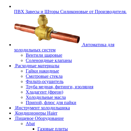
ПВХ Завесы и Шторы Силиконовые от Производителя.
Автоматика для
холодильных систем
Вентили шаровые
Соленоидные клапаны
Расходные материалы
Гайки накидные
Смотровые стекла
Фильтр-осушитель
Труба медная, фитинги, изоляция
Хладагент (фреон)
Холодильные масла
Припой, флюс для пайки
Инструмент холодильщика
Кондиционеры Haier
Пищевое Оборудование
Abat
Газовые плиты