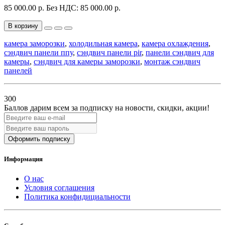
85 000.00 р.
Без НДС: 85 000.00 р.
В корзину
камера заморозки
,
холодильная камера
,
камера охлаждения
,
сэндвич панели ппу
,
сэндвич панели pir
,
панели сэндвич для
камеры
,
сэндвич для камеры заморозки
,
монтаж сэндвич
панелей
300
Баллов дарим всем за подписку на новости
, скидки, акции
!
Оформить подписку
Информация
О нас
Условия соглашения
Политика конфидициальности