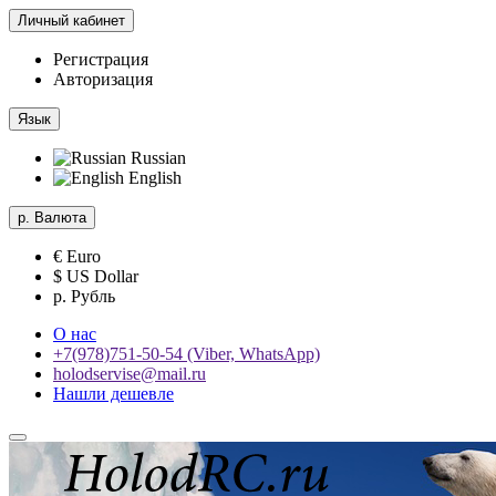
Личный кабинет
Регистрация
Авторизация
Язык
Russian
English
р.
Валюта
€ Euro
$ US Dollar
р. Рубль
О нас
+7(978)751-50-54 (Viber, WhatsApp)
holodservise@mail.ru
Нашли дешевле