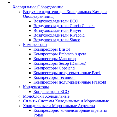
Холодильное Оборудование
Воздухоохладители для Холодильных Камер и
Овощехранилищ.
Воздухоохладители ECO
Воздухоохладители Garcia Camara
Воздухоохладители Karyer
Воздухоохладители Rivacold
Воздухоохладители Siarco
Компрессоры
Компрессоры Bristol
Компрессоры Embraco Aspera
Компрессоры Maneurop
Компрессоры Secop (Danfoss)
Компрессоры Copeland
Компрессоры полугерметичные Bock
Компрессоры Tecumseh
Компрессоры полугерметичные Frascold
Конденсаторы
Конденсаторы ECO
Моноблоки Холодильные
Сплит - Системы Холодильные и Морозильные.
Холодильные и Морозильные Агрегаты
Компрессорно-конденсаторные агрегаты
Polair