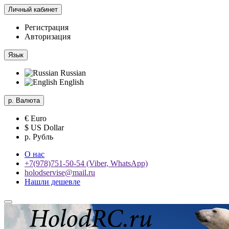
Личный кабинет
Регистрация
Авторизация
Язык
Russian
English
р.
Валюта
€ Euro
$ US Dollar
р. Рубль
О нас
+7(978)751-50-54 (Viber, WhatsApp)
holodservise@mail.ru
Нашли дешевле