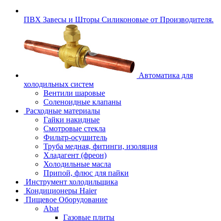
ПВХ Завесы и Шторы Силиконовые от Производителя.
Автоматика для
холодильных систем
Вентили шаровые
Соленоидные клапаны
Расходные материалы
Гайки накидные
Смотровые стекла
Фильтр-осушитель
Труба медная, фитинги, изоляция
Хладагент (фреон)
Холодильные масла
Припой, флюс для пайки
Инструмент холодильщика
Кондиционеры Haier
Пищевое Оборудование
Abat
Газовые плиты