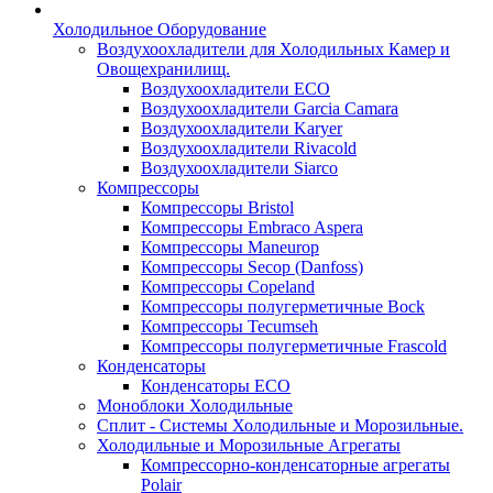
Холодильное Оборудование
Воздухоохладители для Холодильных Камер и
Овощехранилищ.
Воздухоохладители ECO
Воздухоохладители Garcia Camara
Воздухоохладители Karyer
Воздухоохладители Rivacold
Воздухоохладители Siarco
Компрессоры
Компрессоры Bristol
Компрессоры Embraco Aspera
Компрессоры Maneurop
Компрессоры Secop (Danfoss)
Компрессоры Copeland
Компрессоры полугерметичные Bock
Компрессоры Tecumseh
Компрессоры полугерметичные Frascold
Конденсаторы
Конденсаторы ECO
Моноблоки Холодильные
Сплит - Системы Холодильные и Морозильные.
Холодильные и Морозильные Агрегаты
Компрессорно-конденсаторные агрегаты
Polair